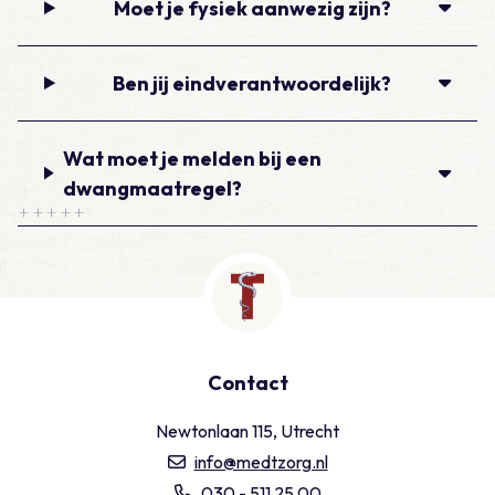
Moet je fysiek aanwezig zijn?
Ben jij eindverantwoordelijk?
Wat moet je melden bij een
dwangmaatregel?
Contact
Newtonlaan 115, Utrecht
info@medtzorg.nl
030 - 511 25 00