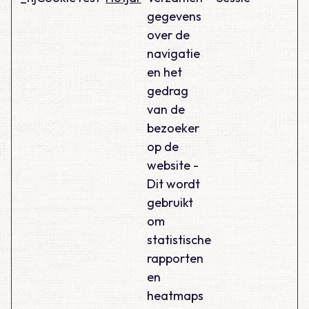
gegevens
over de
navigatie
en het
gedrag
van de
bezoeker
op de
website -
Dit wordt
gebruikt
om
statistische
rapporten
en
heatmaps