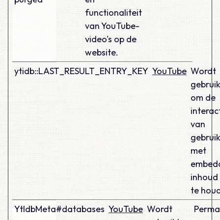
functionaliteit
van YouTube-
video's op de
website.
ytidb::LAST_RESULT_ENTRY_KEY
YouTube
Wordt
gebruik
om de
interac
van
gebruik
met
embed
inhoud 
te hou
YtIdbMeta#databases
YouTube
Wordt
Perma