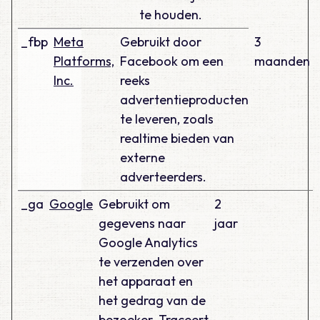
te houden.
_fbp
Meta
Gebruikt door
3
Platforms,
Facebook om een
maanden
Inc.
reeks
advertentieproducten
te leveren, zoals
realtime bieden van
externe
adverteerders.
_ga
Google
Gebruikt om
2
gegevens naar
jaar
Google Analytics
te verzenden over
het apparaat en
het gedrag van de
bezoeker. Traceert