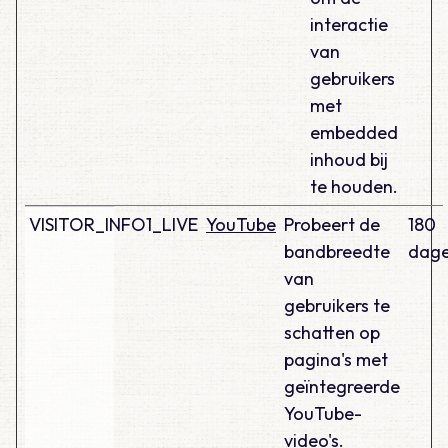
interactie
van
gebruikers
met
embedded
inhoud bij
te houden.
VISITOR_INFO1_LIVE
YouTube
Probeert de
180
bandbreedte
dag
van
gebruikers te
schatten op
pagina's met
geïntegreerde
YouTube-
video's.