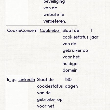
beveiliging
van de
website te
verbeteren.
CookieConsent
Cookiebot
Slaat de
1
cookiestatus
jaar
van de
gebruiker op
voor het
huidige
domein
li_gc
LinkedIn
Slaat de
180
cookiestatus
dagen
van de
gebruiker op
voor het