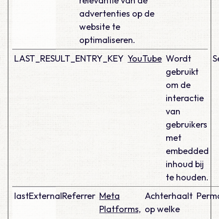
relevantie van de
advertenties op de
website te
optimaliseren.
LAST_RESULT_ENTRY_KEY
YouTube
Wordt
S
gebruikt
om de
interactie
van
gebruikers
met
embedded
inhoud bij
te houden.
lastExternalReferrer
Meta
Achterhaalt
Perm
Platforms,
op welke