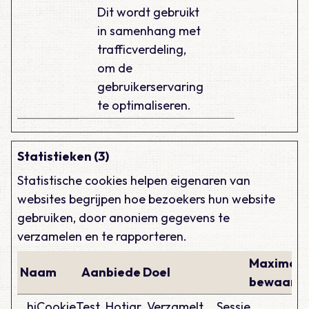
Dit wordt gebruikt
in samenhang met
trafficverdeling,
om de
gebruikerservaring
te optimaliseren.
Statistieken (3)
Statistische cookies helpen eigenaren van
websites begrijpen hoe bezoekers hun website
gebruiken, door anoniem gegevens te
verzamelen en te rapporteren.
Maximale
Naam
Aanbieder
Doel
bewaarte
_hjCookieTest
Hotjar
Verzamelt
Sessie