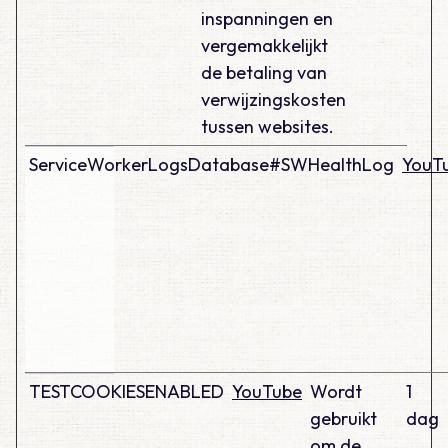
inspanningen en
vergemakkelijkt
de betaling van
verwijzingskosten
tussen websites.
ServiceWorkerLogsDatabase#SWHealthLog
YouT
TESTCOOKIESENABLED
YouTube
Wordt
1
gebruikt
dag
om de