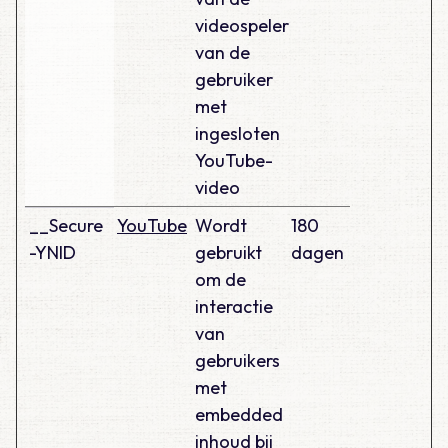
videospeler
van de
gebruiker
met
ingesloten
YouTube-
video
__Secure
YouTube
Wordt
180
-YNID
gebruikt
dagen
om de
interactie
van
gebruikers
met
embedded
inhoud bij