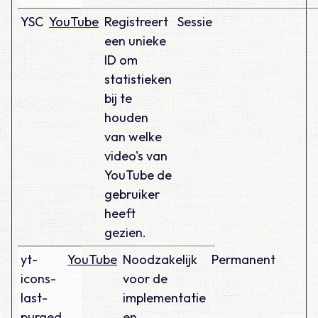
YSC
YouTube
Registreert
Sessie
een unieke
ID om
statistieken
bij te
houden
van welke
video's van
YouTube de
gebruiker
heeft
gezien.
yt-
YouTube
Noodzakelijk
Permanent
icons-
voor de
last-
implementatie
purged
en