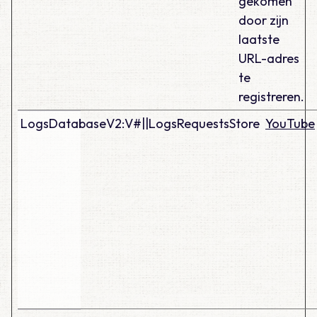
gekomen
door zijn
laatste
URL-adres
te
registreren.
LogsDatabaseV2:V#||LogsRequestsStore
YouTube