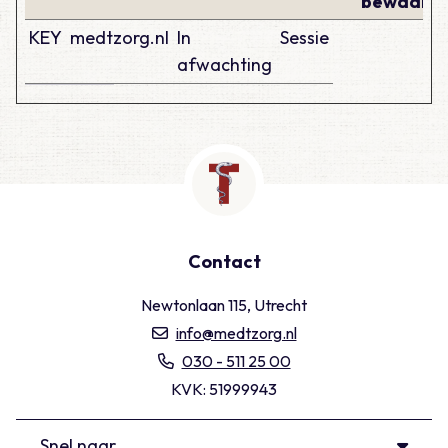
bewaarte
KEY
medtzorg.nl
In
Sessie
afwachting
Contact
Newtonlaan 115, Utrecht
info@medtzorg.nl
030 - 511 25 00
KVK: 51999943
Snel naar