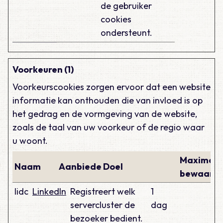
de gebruiker
cookies
ondersteunt.
Voorkeuren (1)
Voorkeurscookies zorgen ervoor dat een website
informatie kan onthouden die van invloed is op
het gedrag en de vormgeving van de website,
zoals de taal van uw voorkeur of de regio waar
u woont.
Maximale
Naam
Aanbieder
Doel
bewaarte
lidc
LinkedIn
Registreert welk
1
servercluster de
dag
bezoeker bedient.