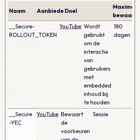
Maximale
Naam
Aanbieder
Doel
bewaarte
__Secure-
YouTube
Wordt
180
ROLLOUT_TOKEN
gebruikt
dagen
om de
interactie
van
gebruikers
met
embedded
inhoud bij
te houden.
__Secure
YouTube
Bewaart
Sessie
-YEC
de
voorkeuren
van de