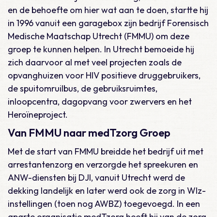
en de behoefte om hier wat aan te doen, startte hij
in 1996 vanuit een garagebox zijn bedrijf Forensisch
Medische Maatschap Utrecht (FMMU) om deze
groep te kunnen helpen. In Utrecht bemoeide hij
zich daarvoor al met veel projecten zoals de
opvanghuizen voor HIV positieve druggebruikers,
de spuitomruilbus, de gebruiksruimtes,
inloopcentra, dagopvang voor zwervers en het
Heroïneproject.
Van FMMU naar medTzorg Groep
Met de start van FMMU breidde het bedrijf uit met
arrestantenzorg en verzorgde het spreekuren en
ANW-diensten bij DJI, vanuit Utrecht werd de
dekking landelijk en later werd ook de zorg in Wlz-
instellingen (toen nog AWBZ) toegevoegd. In een
aparte organisatie medTzorg heeft hij van de zorg