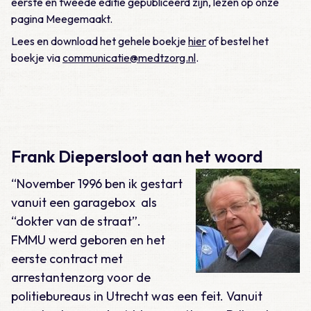
eerste en tweede editie gepubliceerd zijn, lezen op onze
pagina Meegemaakt.
Lees en download het gehele boekje
hier
of bestel het
boekje via
communicatie@medtzorg.nl
.
Frank Diepersloot aan het woord
“November 1996 ben ik gestart
vanuit een garagebox als
“dokter van de straat”.
FMMU werd geboren en het
eerste contract met
arrestantenzorg voor de
politiebureaus in Utrecht was een feit. Vanuit