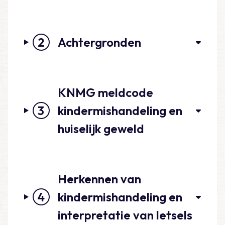
2
Achtergronden
KNMG meldcode
3
kindermishandeling en
huiselijk geweld
Herkennen van
4
kindermishandeling en
interpretatie van letsels