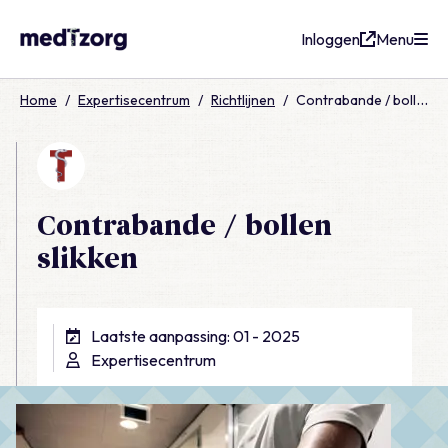
Inloggen
Menu
medTzorg
Home
/
Expertisecentrum
/
Richtlijnen
/
Contrabande / bollen slikken
Contrabande / bollen
slikken
Laatste aanpassing: 01 - 2025
Expertisecentrum