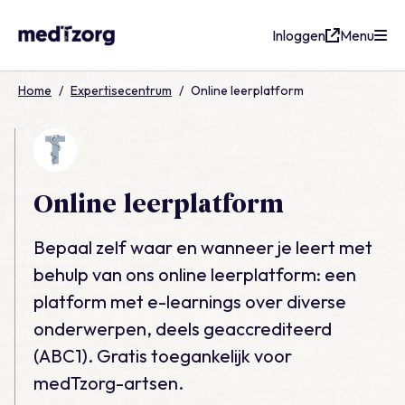
Inloggen
Menu
medTzorg
Home
/
Expertisecentrum
/
Online leerplatform
Online leerplatform
Bepaal zelf waar en wanneer je leert met
behulp van ons online leerplatform: een
platform met e-learnings over diverse
onderwerpen, deels geaccrediteerd
(ABC1). Gratis toegankelijk voor
medTzorg-artsen.