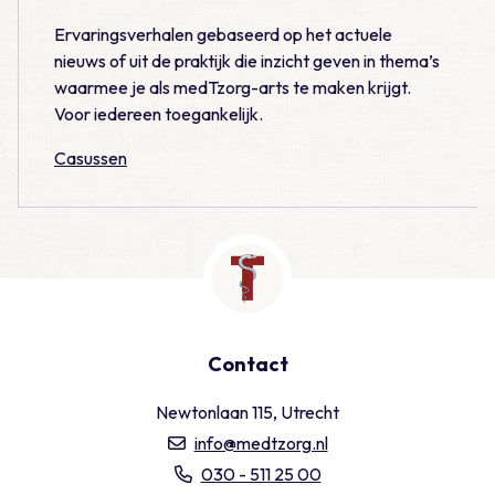
Ervaringsverhalen gebaseerd op het actuele
nieuws of uit de praktijk die inzicht geven in thema’s
waarmee je als medTzorg-arts te maken krijgt.
Voor iedereen toegankelijk.
Casussen
Contact
Newtonlaan 115, Utrecht
info@medtzorg.nl
030 - 511 25 00