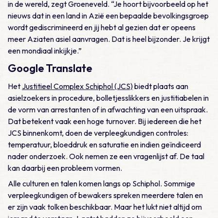
in de wereld, zegt Groeneveld. “Je hoort bijvoorbeeld op het
nieuws dat in een land in Azië een bepaalde bevolkingsgroep
wordt gediscrimineerd en jij hebt al gezien dat er opeens
meer Aziaten asiel aanvragen. Dat is heel bijzonder. Je krijgt
een mondiaal inkijkje.”
Google Translate
Het
Justitieel Complex Schiphol (JCS)
biedt plaats aan
asielzoekers in procedure, bolletjesslikkers en justitiabelen in
de vorm van arrestanten of in afwachting van een uitspraak.
Dat betekent vaak een hoge turnover. Bij iedereen die het
JCS binnenkomt, doen de verpleegkundigen controles:
temperatuur, bloeddruk en saturatie en indien geïndiceerd
nader onderzoek. Ook nemen ze een vragenlijst af. De taal
kan daarbij een probleem vormen.
Alle culturen en talen komen langs op Schiphol. Sommige
verpleegkundigen of bewakers spreken meerdere talen en
er zijn vaak tolken beschikbaar. Maar het lukt niet altijd om