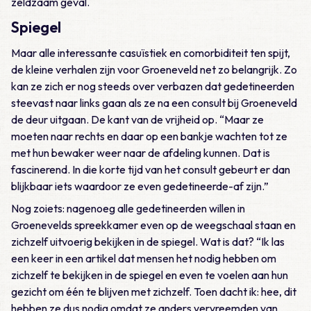
zeldzaam geval.
Spiegel
Maar alle interessante casuïstiek en comorbiditeit ten spijt,
de kleine verhalen zijn voor Groeneveld net zo belangrijk. Zo
kan ze zich er nog steeds over verbazen dat gedetineerden
steevast naar links gaan als ze na een consult bij Groeneveld
de deur uitgaan. De kant van de vrijheid op. “Maar ze
moeten naar rechts en daar op een bankje wachten tot ze
met hun bewaker weer naar de afdeling kunnen. Dat is
fascinerend. In die korte tijd van het consult gebeurt er dan
blijkbaar iets waardoor ze even gedetineerde-af zijn.”
Nog zoiets: nagenoeg alle gedetineerden willen in
Groenevelds spreekkamer even op de weegschaal staan en
zichzelf uitvoerig bekijken in de spiegel. Wat is dat? “Ik las
een keer in een artikel dat mensen het nodig hebben om
zichzelf te bekijken in de spiegel en even te voelen aan hun
gezicht om één te blijven met zichzelf. Toen dacht ik: hee, dit
hebben ze dus nodig omdat ze anders vervreemden van