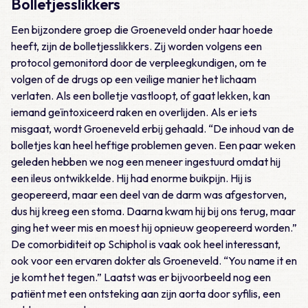
Bolletjesslikkers
Een bijzondere groep die Groeneveld onder haar hoede
heeft, zijn de bolletjesslikkers. Zij worden volgens een
protocol gemonitord door de verpleegkundigen, om te
volgen of de drugs op een veilige manier het lichaam
verlaten. Als een bolletje vastloopt, of gaat lekken, kan
iemand geïntoxiceerd raken en overlijden. Als er iets
misgaat, wordt Groeneveld erbij gehaald. “De inhoud van de
bolletjes kan heel heftige problemen geven. Een paar weken
geleden hebben we nog een meneer ingestuurd omdat hij
een ileus ontwikkelde. Hij had enorme buikpijn. Hij is
geopereerd, maar een deel van de darm was afgestorven,
dus hij kreeg een stoma. Daarna kwam hij bij ons terug, maar
ging het weer mis en moest hij opnieuw geopereerd worden.”
De comorbiditeit op Schiphol is vaak ook heel interessant,
ook voor een ervaren dokter als Groeneveld. “You name it en
je komt het tegen.” Laatst was er bijvoorbeeld nog een
patiënt met een ontsteking aan zijn aorta door syfilis, een