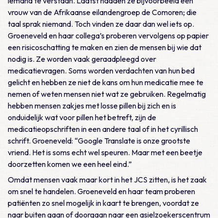
iemand te verstaan. Laatst hadden ze bijvoorbeeld een
vrouw van de Afrikaanse eilandengroep de Comoren; die
taal sprak niemand. Toch vinden ze daar dan wel iets op.
Groeneveld en haar collega’s proberen vervolgens op papier
een risicoschatting te maken en zien de mensen bij wie dat
nodig is. Ze worden vaak geraadpleegd over
medicatievragen. Soms worden verdachten van hun bed
gelicht en hebben ze niet de kans om hun medicatie mee te
nemen of weten mensen niet wat ze gebruiken. Regelmatig
hebben mensen zakjes met losse pillen bij zich en is
onduidelijk wat voor pillen het betreft, zijn de
medicatieopschriften in een andere taal of in het cyrillisch
schrift. Groeneveld: “Google Translate is onze grootste
vriend. Het is soms echt wel speuren. Maar met een beetje
doorzetten komen we een heel eind.”
Omdat mensen vaak maar kort in het JCS zitten, is het zaak
om snel te handelen. Groeneveld en haar team proberen
patiënten zo snel mogelijk in kaart te brengen, voordat ze
naar buiten gaan of doorgaan naar een asielzoekerscentrum