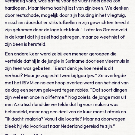
verdrietig vond, was dat hij vóór de vlucht heel goed kon
hardlopen. Maar hierna had hij last van zijn been. We denken
door restschade, mogelijk door zijn houding in het vliegtuig,
misschien doordat er stikstofbellen in zijn gewrichten terecht
zijn gekomen door de lage luchtdruk.” Later las Groeneveld
in de krant dat hij asiel had gekregen, maar ze weet niet of
zijn been is hersteld.
Een andere keer werd ze bij een meneer geroepen die
vertelde dat hij in de jungle in Suriname door een vleermuis in
zijn teen was gebeten. “Eerst denk je: hoe reëel is dit
verhaal? Maar je zag echt twee bijtgaatjes.” Ze overlegde
met het RIVM en na een hoop overleg werd aan het eind van
de dag een serum geleverd tegen rabiës. “Dat soort dingen
zijn wel een once in a lifetime.” Nog zoiets: de jonge man uit
een Aziatisch land die vertelde dat hij voor malaria was
behandeld, maar nog een deel van de kuur moest afmaken.
“Ik dacht: malaria? Vanuit die locatie? Maar na doorvragen
bleek hij via Ivoorkust naar Nederland gereisd te zijn.”