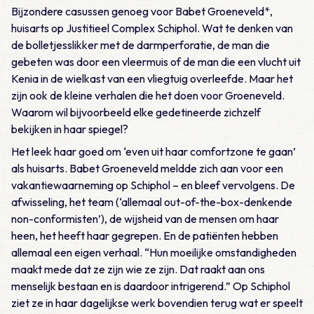
Bijzondere casussen genoeg voor Babet Groeneveld*,
huisarts op Justitieel Complex Schiphol. Wat te denken van
de bolletjesslikker met de darmperforatie, de man die
gebeten was door een vleermuis of de man die een vlucht uit
Kenia in de wielkast van een vliegtuig overleefde. Maar het
zijn ook de kleine verhalen die het doen voor Groeneveld.
Waarom wil bijvoorbeeld elke gedetineerde zichzelf
bekijken in haar spiegel?
Het leek haar goed om ‘even uit haar comfortzone te gaan’
als huisarts. Babet Groeneveld meldde zich aan voor een
vakantiewaarneming op Schiphol – en bleef vervolgens. De
afwisseling, het team (‘allemaal out-of-the-box-denkende
non-conformisten’), de wijsheid van de mensen om haar
heen, het heeft haar gegrepen. En de patiënten hebben
allemaal een eigen verhaal. “Hun moeilijke omstandigheden
maakt mede dat ze zijn wie ze zijn. Dat raakt aan ons
menselijk bestaan en is daardoor intrigerend.” Op Schiphol
ziet ze in haar dagelijkse werk bovendien terug wat er speelt