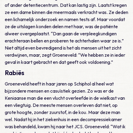
of ander detentiecentrum. Dat kan lastig zijn. Laatst kregen
ze een dame binnen die meermaals verkracht was. Ze deden
een lichamelijk onderzoek en namen tests af. Maar voordat
ze de uitslagen konden delen met haar, was de patiënte
alweer overgeplaatst. “Dan gaan de verpleegkundigen
erachteraan bellen en proberen te achterhalen waar ze is.”
Niet altijd even bevredigend is het als mensen uit het zicht
verdwijnen, maar, zegt Groeneveld: “We hebben ze in ieder
geval in kaart gebracht en dat geeft ook voldoening.”
Rabiës
Groeneveld heeft in haar jaren op Schiphol al heel wat
bijzondere mensen en casuïstiek gezien. Zo was er de
Keniaanse man die een vlucht overleefde in de wielkast van
een vliegtuig. De meeste mensen overleven dat niet, op
grote hoogte, zonder zuurstof, in de kou. Maar deze man
wel. Nadat hij in het ziekenhuis in een decompressiekamer
was behandeld, kwam hij naar het JCS. Groeneveld: “Wat ik