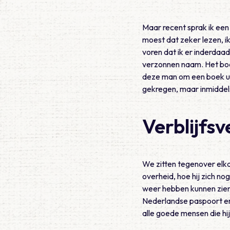
Maar recent sprak ik een
moest dat zeker lezen, ik
voren dat ik er inderdaad
verzonnen naam. Het boe
deze man om een boek uit 
gekregen, maar inmiddel
Verblijfs
We zitten tegenover elkaa
overheid, hoe hij zich no
weer hebben kunnen zien. H
Nederlandse paspoort en
alle goede mensen die hij