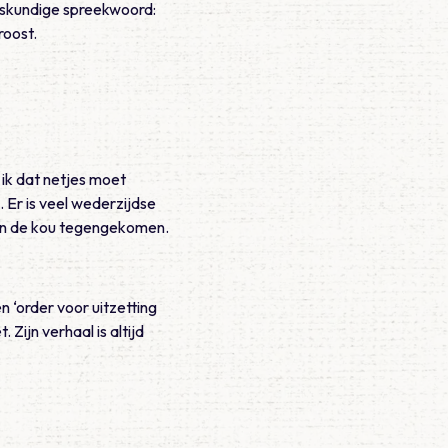
eeskundige spreekwoord:
roost.
 ik dat netjes moet
 Er is veel wederzijdse
m in de kou tegengekomen.
n ‘order voor uitzetting
 Zijn verhaal is altijd