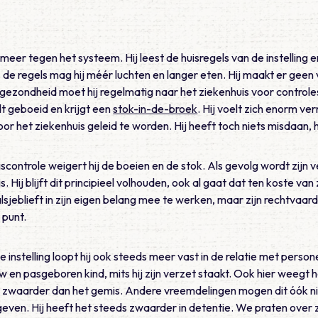
meer tegen het systeem. Hij leest de huisregels van de instelling
 de regels mag hij méér luchten en langer eten. Hij maakt er geen 
gezondheid moet hij regelmatig naar het ziekenhuis voor control
t geboeid en krijgt een
stok-in-de-broek
. Hij voelt zich enorm v
het ziekenhuis geleid te worden. Hij heeft toch niets misdaan, hi
iscontrole weigert hij de boeien en de stok. Als gevolg wordt zijn
is. Hij blijft dit principieel volhouden, ook al gaat dat ten koste van
sjeblieft in zijn eigen belang mee te werken, maar zijn rechtvaard
 punt.
e instelling loopt hij ook steeds meer vast in de relatie met perso
w en pasgeboren kind, mits hij zijn verzet staakt. Ook hier weegt 
 zwaarder dan het gemis. Andere vreemdelingen mogen dit óók ni
opgeven. Hij heeft het steeds zwaarder in detentie. We praten over 