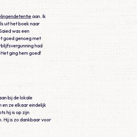
lingendetentie
aan. Ik
ls uit het boek naar
, Saied was een
het goed genoeg met
rblijfsvergunning had
 Het ging hem goed!
an bij de lokale
 en ze elkaar eindelijk
 hij is op zijn
 Hij is zo dankbaar voor