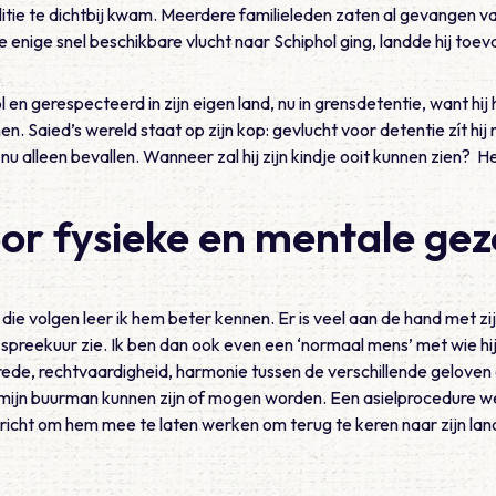
tie te dichtbij kwam. Meerdere familieleden zaten al gevangen va
nige snel beschikbare vlucht naar Schiphol ging, landde hij toeva
en gerespecteerd in zijn eigen land, nu in grensdetentie, want hi
. Saied’s wereld staat op zijn kop: gevlucht voor detentie zít hij n
 alleen bevallen. Wanneer zal hij zijn kindje ooit kunnen zien? H
or fysieke en mentale ge
ie volgen leer ik hem beter kennen. Er is veel aan de hand met z
 spreekuur zie. Ik ben dan ook even een ‘normaal mens’ met wie hi
ede, rechtvaardigheid, harmonie tussen de verschillende geloven o
o mijn buurman kunnen zijn of mogen worden. Een asielprocedure we
ericht om hem mee te laten werken om terug te keren naar zijn la