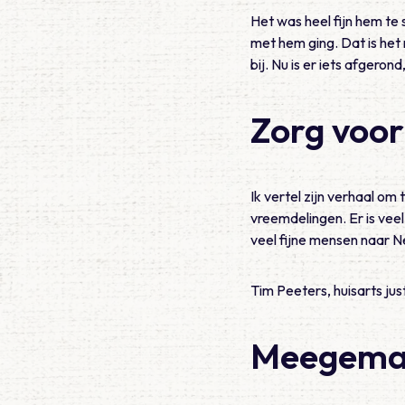
Het was heel fijn hem te 
met hem ging. Dat is het 
bij. Nu is er iets afgeron
Zorg voo
Ik vertel zijn verhaal om
vreemdelingen. Er is vee
veel fijne mensen naar N
Tim Peeters, huisarts ju
Meegemaa