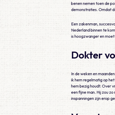
benen nemen toen de poli
demonstraties. Omdat de e
Een zakenman, succesvol 
Nederland binnen te komen
is hoogzwanger en moet nu
Dokter vo
In de weken en maanden d
ik hem regelmatig op het
hem bezig houdt. Over vr
een fijne man. Hij zou z
inspanningen zijn erop g