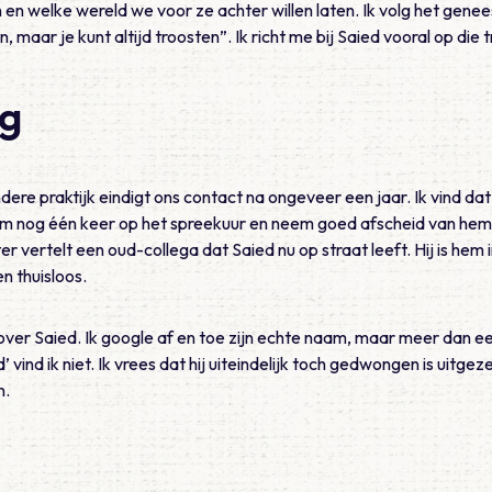
 en welke wereld we voor ze achter willen laten. Ik volg het gen
n, maar je kunt altijd troosten”. Ik richt me bij Saied vooral op die t
og
dere praktijk eindigt ons contact na ongeveer een jaar. Ik vind dat
 hem nog één keer op het spreekuur en neem goed afscheid van hem.
r vertelt een oud-collega dat Saied nu op straat leeft. Hij is he
 en thuisloos.
over Saied. Ik google af en toe zijn echte naam, maar meer dan ee
vind ik niet. Ik vrees dat hij uiteindelijk toch gedwongen is uitgezet.
n.