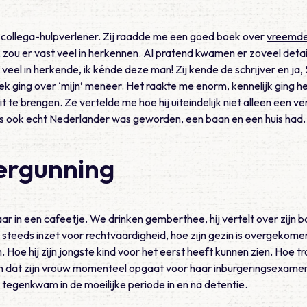
 collega-hulpverlener. Zij raadde me een goed boek over
vreemde
 zou er vast veel in herkennen. Al pratend kwamen er zoveel detai
 veel in herkende, ik kénde deze man! Zij kende de schrijver en ja
k ging over ‘mijn’ meneer. Het raakte me enorm, kennelijk ging 
te brengen. Ze vertelde me hoe hij uiteindelijk niet alleen een ve
s ook echt Nederlander was geworden, een baan en een huis had.
vergunning
r in een cafeetje. We drinken gemberthee, hij vertelt over zijn ba
g steeds inzet voor rechtvaardigheid, hoe zijn gezin is overgekomen
oe hij zijn jongste kind voor het eerst heeft kunnen zien. Hoe trots
 dat zijn vrouw momenteel opgaat voor haar inburgeringsexamen.
 tegenkwam in de moeilijke periode in en na detentie.