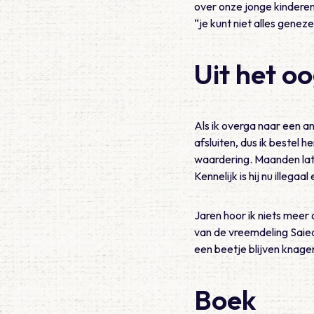
over onze jonge kinderen
“je kunt niet alles geneze
Uit het o
Als ik overga naar een an
afsluiten, dus ik bestel
waardering. Maanden late
Kennelijk is hij nu illegaal
Jaren hoor ik niets meer 
van de vreemdeling Saied’ 
een beetje blijven knage
Boek