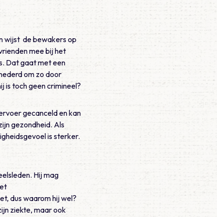
 en wijst de bewakers op
vrienden mee bij het
es. Dat gaat met een
ernederd om zo door
j is toch geen crimineel?
 vervoer gecanceld en kan
 zijn gezondheid. Als
igheidsgevoel is sterker.
neelsleden. Hij mag
het
et, dus waarom hij wel?
zijn ziekte, maar ook