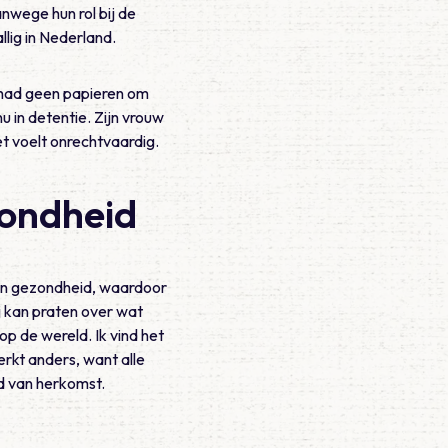
nwege hun rol bij de
llig in Nederland.
j had geen papieren om
u in detentie. Zijn vrouw
et voelt onrechtvaardig.
zondheid
ijn gezondheid, waardoor
j kan praten over wat
p de wereld. Ik vind het
rkt anders, want alle
nd van herkomst.