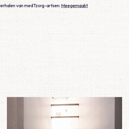
verhalen van medTzorg-artsen:
Meegemaakt
s ANW-arts
Lees meer over Meegemaakt – Erg jong voor een hartaanval