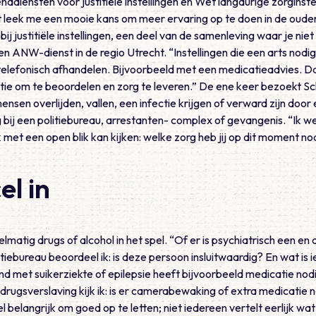
diensten voor justitiële instellingen en Wet langdurige zorginstel
t leek me een mooie kans om meer ervaring op te doen in de oude
 bij justitiële instellingen, een deel van de samenleving waar je ni
n ANW-dienst in de regio Utrecht. “Instellingen die een arts nodi
 telefonisch afhandelen. Bijvoorbeeld met een medicatieadvies. D
tie om te beoordelen en zorg te leveren.” De ene keer bezoekt S
ensen overlijden, vallen, een infectie krijgen of verward zijn door
 bij een politiebureau, arrestanten- complex of gevangenis. “Ik 
k met een open blik kan kijken: welke zorg heb jij op dit moment no
el in
elmatig drugs of alcohol in het spel. “Of er is psychiatrisch een e
itiebureau beoordeel ik: is deze persoon insluitwaardig? En wat i
 met suikerziekte of epilepsie heeft bijvoorbeeld medicatie nodig 
 drugsverslaving kijk ik: is er camerabewaking of extra medicatie n
el belangrijk om goed op te letten; niet iedereen vertelt eerlijk wat 