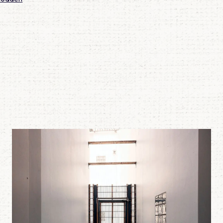
s ANW-arts
Lees meer over Meegemaakt – Erg jong voor een hartaanval