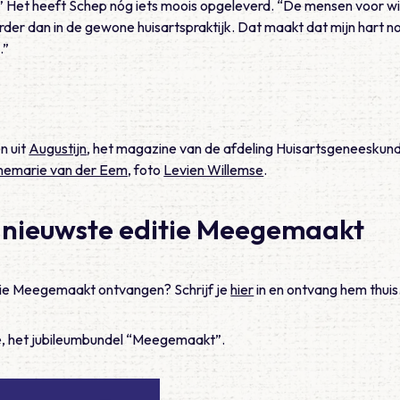
” Het heeft Schep nóg iets moois opgeleverd. “De mensen voor wi
arder dan in de gewone huisartspraktijk. Dat maakt dat mijn hart n
.”
n uit
Augustijn
, het magazine van de afdeling Huisartsgeneeskun
emarie van der Eem,
foto
Levien Willemse
.
 nieuwste editie Meegemaakt
itie Meegemaakt ontvangen? Schrijf je
hier
in en ontvang hem thuis
ie, het jubileumbundel “Meegemaakt”.