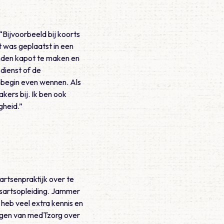
Bijvoorbeeld bij koorts
t was geplaatst in een
anden kapot te maken en
isdienst of de
t begin even wennen. Als
kers bij. Ik ben ook
gheid.”
artsenpraktijk over te
uisartsopleiding. Jammer
 heb veel extra kennis en
ingen van medTzorg over