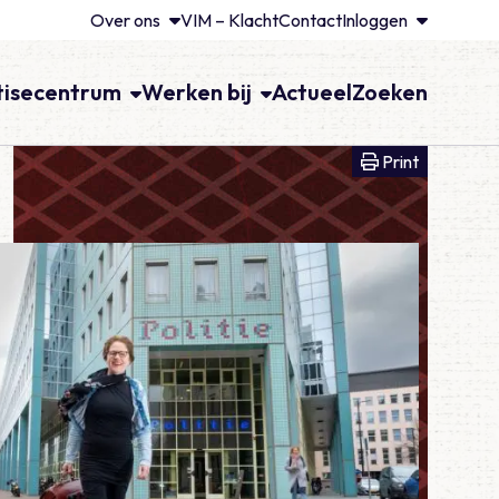
Over ons
VIM – Klacht
Contact
Inloggen
tisecentrum
Werken bij
Actueel
Zoeken
Print voll
Print