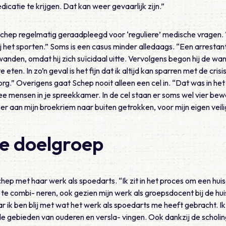
catie te krijgen. Dat kan weer gevaarlijk zijn.”
chep regelmatig geraadpleegd voor ‘reguliere’ medische vragen. “
ij het sporten.” Soms is een casus minder alledaags. “Een arrestan
wanden, omdat hij zich suïcidaal uitte. Vervolgens begon hij de w
 eten. In zo’n geval is het fijn dat ik altijd kan sparren met de cris
.” Overigens gaat Schep nooit alleen een cel in. “Dat was in he
ee mensen in je spreekkamer. In de cel staan er soms wel vier bewa
 aan mijn broekriem naar buiten getrokken, voor mijn eigen veili
e doelgroep
hep met haar werk als spoedarts. “Ik zit in het proces om een huis
t te combi- neren, ook gezien mijn werk als groepsdocent bij de h
 ik ben blij met wat het werk als spoedarts me heeft gebracht. Ik
e gebieden van ouderen en versla- vingen. Ook dankzij de schol