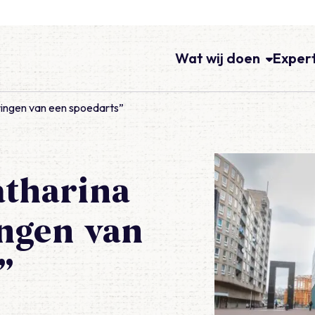
Wat wij doen
Exper
ringen van een spoedarts”
atharina
ngen van
”