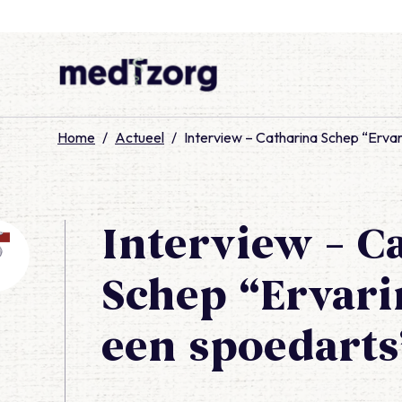
medTzorg
Home
/
Actueel
/
Interview – Catharina Schep “Erva
Interview – C
Schep “Ervari
een spoedarts