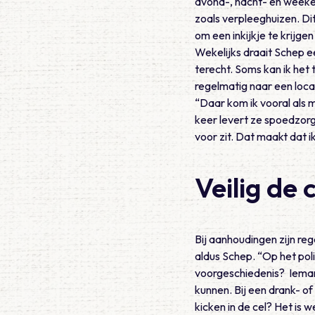
avond-, nacht- en weekend
zoals verpleeghuizen. Di
om een inkijkje te krijgen
Wekelijks draait Schep ee
terecht. Soms kan ik het
regelmatig naar een loca
“Daar kom ik vooral als m
keer levert ze spoedzorg
voor zit. Dat maakt dat i
Veilig de c
Bij aanhoudingen zijn reg
aldus Schep. “Op het pol
voorgeschiedenis? Iemand
kunnen. Bij een drank- of
kicken in de cel? Het is w