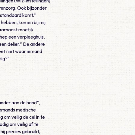
lingen (Wlz-instellingen)
renzorg. Ook bijzonder
et standaard komt.”
g hebben, komen bij mij
aarnaast moet ik
chep een verpleeghuis.
 een delier.” De andere
weet niet waar iemand
dig?”
n ander aan de hand”,
s iemands medische
om veilig de cel in te
odig om veilig af te
hij precies gebruikt,