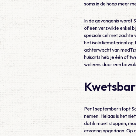
soms in de hoop meer medi
In de gevangenis wordt S
of een verzwikte enkel b
speciale cel met zachte 
het isolatiemateriaal op te
achterwacht van medTzorg
huisarts heb je één of tw
weleens door een bewaker
Kwetsbar
Per 1 september stopt Sc
nemen. Helaas is het nie
dat ik moet stoppen, maar
ervaring opgedaan. Op d