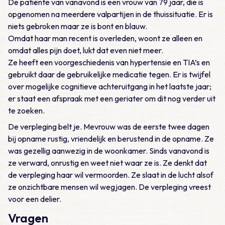
De patiënte van vanavond is een vrouw van 79 jaar, die is
opgenomen na meerdere valpartijen in de thuissituatie. Er is
niets gebroken maar ze is bont en blauw.
Omdat haar man recent is overleden, woont ze alleen en
omdat alles pijn doet, lukt dat even niet meer.
Ze heeft een voorgeschiedenis van hypertensie en TIA’s en
gebruikt daar de gebruikelijke medicatie tegen. Er is twijfel
over mogelijke cognitieve achteruitgang in het laatste jaar;
er staat een afspraak met een geriater om dit nog verder uit
te zoeken.
De verpleging belt je. Mevrouw was de eerste twee dagen
bij opname rustig, vriendelijk en berustend in de opname. Ze
was gezellig aanwezig in de woonkamer. Sinds vanavond is
ze verward, onrustig en weet niet waar ze is. Ze denkt dat
de verpleging haar wil vermoorden. Ze slaat in de lucht alsof
ze onzichtbare mensen wil wegjagen. De verpleging vreest
voor een delier.
Vragen