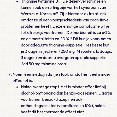
Thiamine (vitamine B1). De delier-verschijnselen
kunnen ook een uiting zijn van het syndroom van
Wernicke-Korsakoff. Zij is hiervoor extra at-risk
omdat ze al een voorgeschiedenis van cognitieve
problemen heeft. Deze ernstige complicatie wil je
tot elke prijs voorkomen. De morbiditeit is ca 60 %
en de mortaliteit is ca 20 % !!! Dit kun je voorkomen
door adequate thiamine-suppletie. Het beste kun
je 3 dagen injecteren (250 mg IM spuiten, 1x daags,
3 dagen) en daarna overgaan op orale suppletie:
2dd 50 mg thiamine oraal.
Noem één medicijn dat je stopt, omdat het veel minder
effectief is.
Haldol wordt gestopt. Het is minder effectief bij
alcohol-onthouding dan benzo-diazepinen. Daarbij
voorkomen benzo-diazepinen ook
onthoudingsinsulten (voorafkans ca 10%), haldol
heeft dit beschermende effect niet.