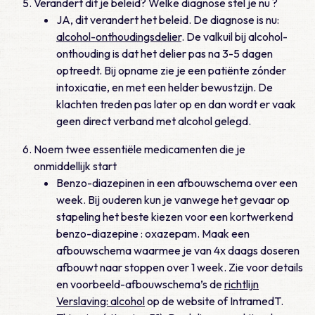
Verandert dit je beleid? Welke diagnose stel je nu ?
JA, dit verandert het beleid. De diagnose is nu:
alcohol-onthoudingsdelier
. De valkuil bij alcohol-
onthouding is dat het delier pas na 3-5 dagen
optreedt. Bij opname zie je een patiënte zónder
intoxicatie, en met een helder bewustzijn. De
klachten treden pas later op en dan wordt er vaak
geen direct verband met alcohol gelegd.
Noem twee essentiële medicamenten die je
onmiddellijk start
Benzo-diazepinen in een afbouwschema over een
week. Bij ouderen kun je vanwege het gevaar op
stapeling het beste kiezen voor een kortwerkend
benzo-diazepine : oxazepam. Maak een
afbouwschema waarmee je van 4x daags doseren
afbouwt naar stoppen over 1 week. Zie voor details
en voorbeeld-afbouwschema’s de
richtlijn
Verslaving: alcohol
op de website of IntramedT.