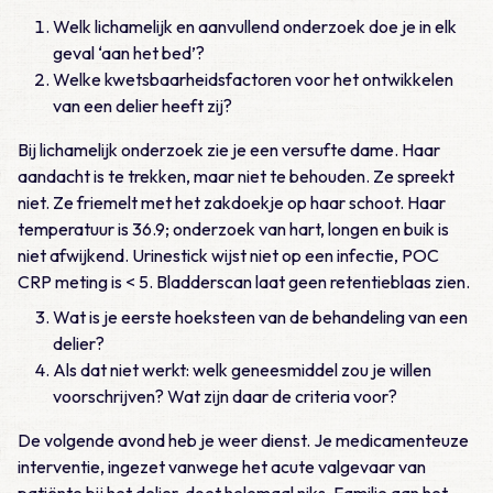
Welk lichamelijk en aanvullend onderzoek doe je in elk
geval ‘aan het bed’?
Welke kwetsbaarheidsfactoren voor het ontwikkelen
van een delier heeft zij?
Bij lichamelijk onderzoek zie je een versufte dame. Haar
aandacht is te trekken, maar niet te behouden. Ze spreekt
niet. Ze friemelt met het zakdoekje op haar schoot. Haar
temperatuur is 36.9; onderzoek van hart, longen en buik is
niet afwijkend. Urinestick wijst niet op een infectie, POC
CRP meting is < 5. Bladderscan laat geen retentieblaas zien.
Wat is je eerste hoeksteen van de behandeling van een
delier?
Als dat niet werkt: welk geneesmiddel zou je willen
voorschrijven? Wat zijn daar de criteria voor?
De volgende avond heb je weer dienst. Je medicamenteuze
interventie, ingezet vanwege het acute valgevaar van