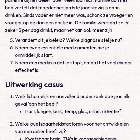
patiënte bij het delier, doet helemaal niks. Familie aan het
bed vertelt dat moeder het laatste jaar stevig is gaan
drinken. Sinds vader er niet meer was, schonk ze vroeger en
vroeger op de dag een portje in. De familie weet dat ze er
zeker 5 per dag drinkt, maar het kan ook meer zijn.
Verandert dit je beleid? Welke diagnose stel je nu?
Noem twee essentiële medicamenten die je
onmiddellijk start.
Noem één medicijn dat je stopt, omdat het veel minder
effectief is.
Uitwerking casus
Welk lichamelijk en aanvullend onderzoek doe je in elk
geval ‘aan het bed’?
Hart, longen, buik, temp, gluc, urine, retentie?
Welke kwetsbaarheidsfactoren voor het ontwikkelen
van een delier heeft zij?
Kwetsbaar brein: TIA’s in voorgeschiedenis.