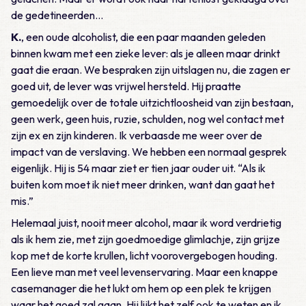
de gedetineerden…
K.
, een oude alcoholist, die een paar maanden geleden
binnen kwam met een zieke lever: als je alleen maar drinkt
gaat die eraan. We bespraken zijn uitslagen nu, die zagen er
goed uit, de lever was vrijwel hersteld. Hij praatte
gemoedelijk over de totale uitzichtloosheid van zijn bestaan,
geen werk, geen huis, ruzie, schulden, nog wel contact met
zijn ex en zijn kinderen. Ik verbaasde me weer over de
impact van de verslaving. We hebben een normaal gesprek
eigenlijk. Hij is 54 maar ziet er tien jaar ouder uit. “Als ik
buiten kom moet ik niet meer drinken, want dan gaat het
mis.”
Helemaal juist, nooit meer alcohol, maar ik word verdrietig
als ik hem zie, met zijn goedmoedige glimlachje, zijn grijze
kop met de korte krullen, licht voorovergebogen houding.
Een lieve man met veel levenservaring. Maar een knappe
casemanager die het lukt om hem op een plek te krijgen
waar het goed zal gaan. Hij lijkt het zelf ook te weten en ik