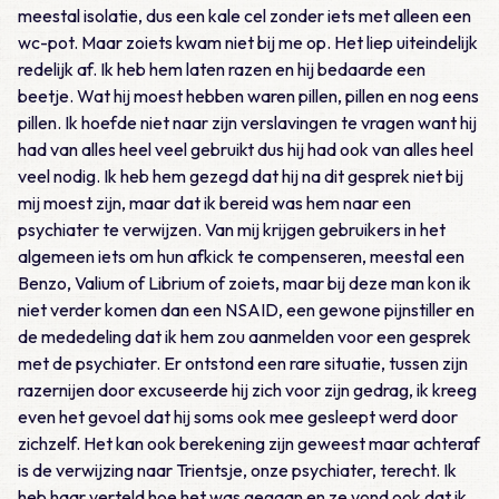
meestal isolatie, dus een kale cel zonder iets met alleen een
wc-pot. Maar zoiets kwam niet bij me op. Het liep uiteindelijk
redelijk af. Ik heb hem laten razen en hij bedaarde een
beetje. Wat hij moest hebben waren pillen, pillen en nog eens
pillen. Ik hoefde niet naar zijn verslavingen te vragen want hij
had van alles heel veel gebruikt dus hij had ook van alles heel
veel nodig. Ik heb hem gezegd dat hij na dit gesprek niet bij
mij moest zijn, maar dat ik bereid was hem naar een
psychiater te verwijzen. Van mij krijgen gebruikers in het
algemeen iets om hun afkick te compenseren, meestal een
Benzo, Valium of Librium of zoiets, maar bij deze man kon ik
niet verder komen dan een NSAID, een gewone pijnstiller en
de mededeling dat ik hem zou aanmelden voor een gesprek
met de psychiater. Er ontstond een rare situatie, tussen zijn
razernijen door excuseerde hij zich voor zijn gedrag, ik kreeg
even het gevoel dat hij soms ook mee gesleept werd door
zichzelf. Het kan ook berekening zijn geweest maar achteraf
is de verwijzing naar Trientsje, onze psychiater, terecht. Ik
heb haar verteld hoe het was gegaan en ze vond ook dat ik