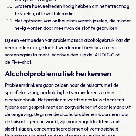
Grotere hoeveelheden nodig hebben om het effect nog
te voelen, oftewel tolerantie.
Het optreden van onthoudingsverschijnselen, die minder
hevig worden door meer van de stof te gebruiken
Bij een vermoeden van problematisch alcoholgebruik kan dit
vermoeden ook getoetst worden met behulp van een
screeningsinstrument. Voorbeelden zijn de
AUDIT-C
of
de
Five-shot
.
Alcoholproblematiek herkennen
Probleemdrinkers gaan zelden naar de huisarts met de
specifieke vraag om hulp bij het verminderen van hun
alcoholgebruik. Het probleem wordt meestal wel herkend
tijdens een gesprek met een zorgverlener of door iemand uit
de omgeving. Beginnende alcoholproblemen waarmee naar
de huisarts gegaan wordt, zijn vaak vage klachten, zoals
slecht slapen, concentratieproblemen of vermoeidheid.
Huisartsen zijn alert op deze signalen en zullen bij een