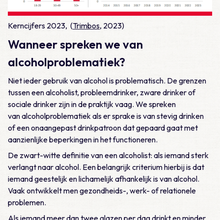
Kerncijfers 2023, (
Trimbos
, 2023)
Wanneer spreken we van
alcoholproblematiek?
Niet ieder gebruik van alcohol is problematisch. De grenzen
tussen een alcoholist, probleemdrinker, zware drinker of
sociale drinker zijn in de praktijk vaag. We spreken
van alcoholproblematiek als er sprake is van stevig drinken
of een onaangepast drinkpatroon dat gepaard gaat met
aanzienlijke beperkingen in het functioneren.
De zwart-witte definitie van een alcoholist: als iemand sterk
verlangt naar alcohol. Een belangrijk criterium hierbij is dat
iemand geestelijk en lichamelijk afhankelijk is van alcohol.
Vaak ontwikkelt men gezondheids-, werk- of relationele
problemen.
Als iemand meer dan twee glazen per dag drinkt en minder