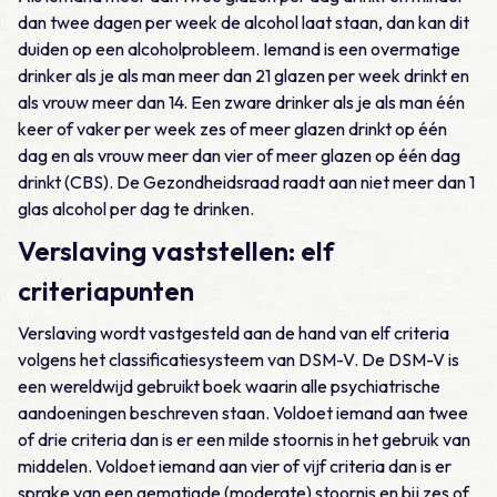
dan twee dagen per week de alcohol laat staan, dan kan dit
duiden op een alcoholprobleem. Iemand is een overmatige
drinker als je als man meer dan 21 glazen per week drinkt en
als vrouw meer dan 14. Een zware drinker als je als man één
keer of vaker per week zes of meer glazen drinkt op één
dag en als vrouw meer dan vier of meer glazen op één dag
drinkt (CBS). De Gezondheidsraad raadt aan niet meer dan 1
glas alcohol per dag te drinken.
Verslaving vaststellen: elf
criteriapunten
Verslaving wordt vastgesteld aan de hand van elf criteria
volgens het classificatiesysteem van DSM-V. De DSM-V is
een wereldwijd gebruikt boek waarin alle psychiatrische
aandoeningen beschreven staan. Voldoet iemand aan twee
of drie criteria dan is er een milde stoornis in het gebruik van
middelen. Voldoet iemand aan vier of vijf criteria dan is er
sprake van een gematigde (moderate) stoornis en bij zes of