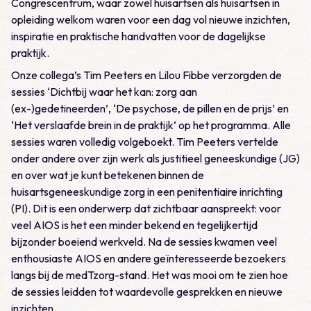
Congrescentrum, waar zowel huisartsen als huisartsen in
opleiding welkom waren voor een dag vol nieuwe inzichten,
inspiratie en praktische handvatten voor de dagelijkse
praktijk.
Onze collega’s Tim Peeters en Lilou Fibbe verzorgden de
sessies
‘Dichtbij waar het kan: zorg aan
(ex-)gedetineerden’,
‘
De psychose, de pillen en de prijs
’ en
‘
Het verslaafde brein in de praktijk
’ op het programma. Alle
sessies waren volledig volgeboekt. Tim Peeters vertelde
onder andere over zijn werk als justitieel geneeskundige (JG)
en over wat je kunt betekenen binnen de
huisartsgeneeskundige zorg in een penitentiaire inrichting
(PI). Dit is een onderwerp dat zichtbaar aanspreekt: voor
veel AIOS is het een minder bekend en tegelijkertijd
bijzonder boeiend werkveld. Na de sessies kwamen veel
enthousiaste AIOS en andere geïnteresseerde bezoekers
langs bij de medTzorg-stand. Het was mooi om te zien hoe
de sessies leidden tot waardevolle gesprekken en nieuwe
inzichten.