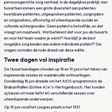
persoonsgerichte zorg centraal. In de dagelijkse praktijk zien
huisartsen immers een grote diversiteit aan patiënten:
kwetsbare patiënten, uitgesproken patiënten, zorgmijders
en zorgzoekers, afkomstig uit uiteenlopende sociale en
culturele achtergronden. Geen patiënt is hetzelfde, en dat
vraagt om maatwerk. Wat betekent dat voor jou als huisarts
en voor het team waarin je werkt? Hoe blijf je de best
mogelijke zorg bieden aan iedere individuele patiënt? Die
vragen vormden de rode draad van deze editie.
Twee dagen vol inspiratie
De Huisartsendagen stonden op 18 en 19 juni in het teken van
inspirerende sessies en waardevolle ontmoetingen.
Donderdag 18 juni draaide om het AIOS-programma in de
Brabanthallen (Entree A) in ’s-Hertogenbosch. Hier konden
zij kiezen uit maar liefst 40 verschillende sessies over
uiteenlopende onderwerpen.
Op 19 juni vond het congres plaats in het 1931