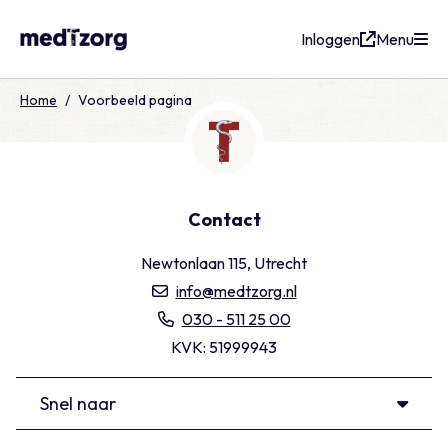
Inloggen
Menu
medTzorg
Home
/
Voorbeeld pagina
Contact
Newtonlaan 115, Utrecht
info@medtzorg.nl
030 - 511 25 00
KVK: 51999943
Snel naar