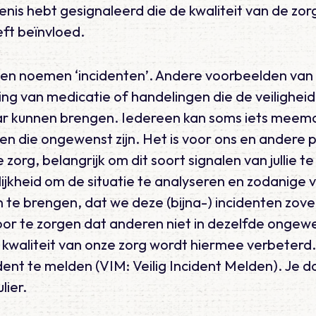
enis hebt gesignaleerd die de kwaliteit van de zor
ft beïnvloed.
n noemen ‘incidenten’. Andere voorbeelden van i
ng van medicatie of handelingen die de veiligheid
vaar kunnen brengen. Iedereen kan soms iets meem
en die ongewenst zijn. Het is voor ons en andere p
e zorg, belangrijk om dit soort signalen van jullie 
ijkheid om de situatie te analyseren en zodanige 
 te brengen, dat we deze (bijna-) incidenten zove
r te zorgen dat anderen niet in dezelfde ongewe
kwaliteit van onze zorg wordt hiermee verbeterd.
ent te melden (VIM: Veilig Incident Melden). Je do
lier.