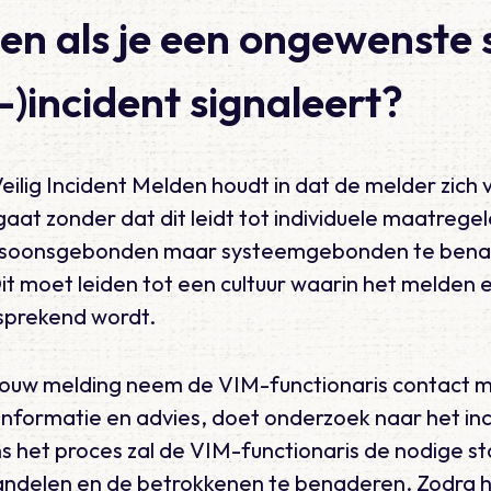
en als je een ongewenste s
-)incident signaleert?
 Veilig Incident Melden houdt in dat de melder zich v
aat zonder dat dit leidt tot individuele maatrege
ersoonsgebonden maar systeemgebonden te benad
 Dit moet leiden tot een cultuur waarin het melden
fsprekend wordt.
jouw melding neem de VIM-functionaris contact m
 informatie en advies, doet onderzoek naar het in
s het proces zal de VIM-functionaris de nodige 
andelen en de betrokkenen te benaderen. Zodra he