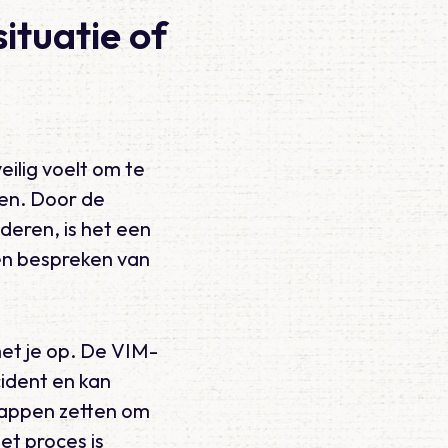
ituatie of
eilig voelt om te
len. Door de
eren, is het een
 en bespreken van
et je op. De VIM-
cident en kan
stappen zetten om
t proces is