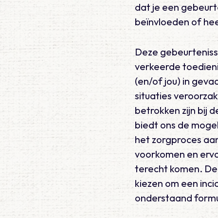
dat je een gebeurt
beïnvloeden of hee
Deze gebeurtenisse
verkeerde toedieni
(en/of jou) in ge
situaties veroorzak
betrokken zijn bij d
biedt ons de mogel
het zorgproces aan
voorkomen en ervoo
terecht komen. De 
kiezen om een incid
onderstaand formu