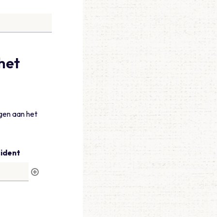
het
gen aan het
cident