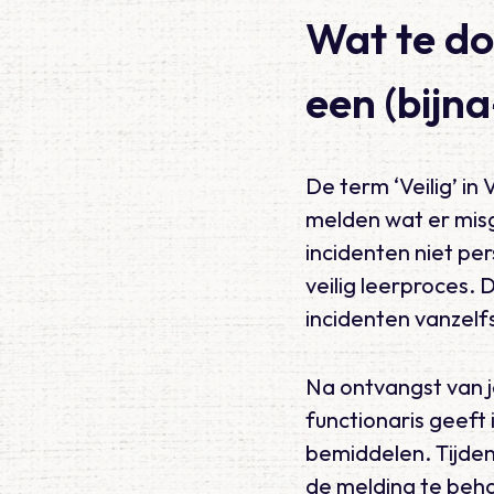
Wat te do
een (bijna
De term ‘Veilig’ in
melden wat er misg
incidenten niet p
veilig leerproces.
incidenten vanzel
Na ontvangst van 
functionaris geeft
bemiddelen. Tijden
de melding te beh