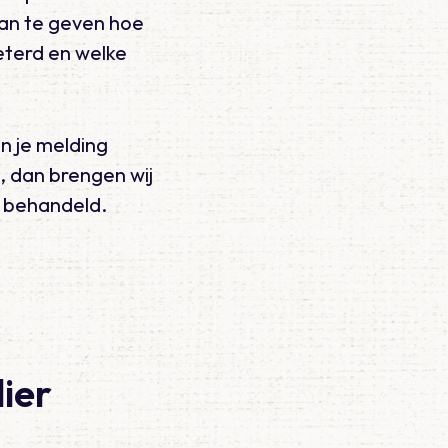
an te geven hoe
beterd en welke
n je melding
, dan brengen wij
m behandeld.
lier