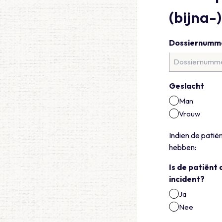
(bijna-
Dossiernumm
Geslacht
Man
Vrouw
Indien de patië
hebben:
Is de patiënt 
incident?
Ja
Nee