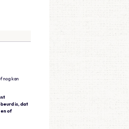
of nog kan
ënt
eurd is, dat
en of
?