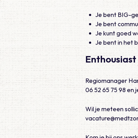
Je bent BIG-ger
Je bent commun
Je kunt goed w
Je bent in het 
Enthousiast
Regiomanager Hans 
06 52 65 75 98 en 
Wil je meteen solli
vacature@medtzorg
Kom je bij ons wer