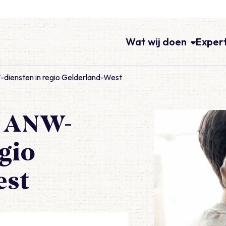
Wat wij doen
Exper
diensten in regio Gelderland-West
r ANW-
gio
est