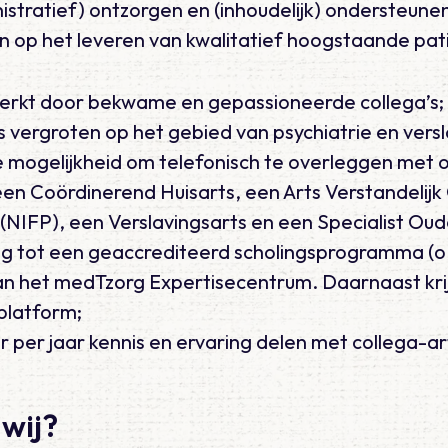
istratief) ontzorgen en (inhoudelijk) ondersteunen 
ten op het leveren van kwalitatief hoogstaande pa
erkt door bekwame en gepassioneerde collega’s;
is vergroten op het gebied van psychiatrie en vers
e mogelijkheid om telefonisch te overleggen met 
een Coördinerend Huisarts, een Arts Verstandelij
 (NIFP), een Verslavingsarts en een Specialist O
g tot een geaccrediteerd scholingsprogramma (o
an het medTzorg Expertisecentrum. Daarnaast krij
platform;
er per jaar kennis en ervaring delen met collega-a
wij?