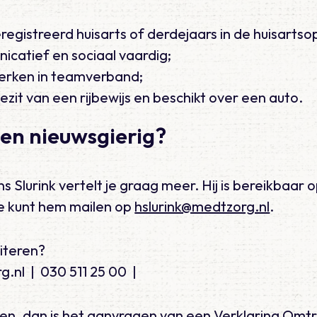
egistreerd huisarts of derdejaars in de huisartsop
icatief en sociaal vaardig;
erken in teamverband;
bezit van een rijbewijs en beschikt over een auto.
 en nieuwsgierig?
Slurink vertelt je graag meer. Hij is bereikbaar
je kunt hem mailen op
hslurink@medtzorg.nl
.
citeren?
.nl | 030 511 25 00 |
ken, dan is het aanvragen van een Verklaring Om