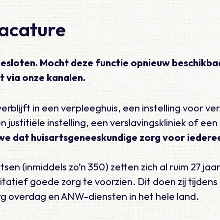
vacature
gesloten. Mocht deze functie opnieuw beschikb
t via onze kanalen.
erblijft in een verpleeghuis, een instelling voor ver
justitiële instelling, een verslavingskliniek of een
we dat huisartsgeneeskundige zorg voor
iedere
en (inmiddels zo’n 350) zetten zich al ruim 27 jaa
tatief goede zorg te voorzien. Dit doen zij tijden
g overdag en ANW-diensten in het hele land.