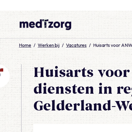
medTzorg
Home
/
Werken bij
/
Vacatures
/
Huisarts voor ANW-
Huisarts voo
diensten in re
Gelderland-W