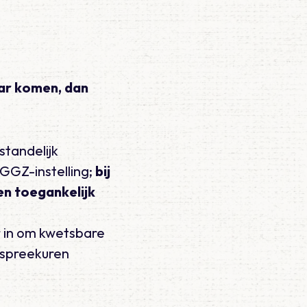
aar komen, dan
standelijk
 GGZ-instelling;
bij
en
toegankelijk
r in om kwetsbare
s spreekuren