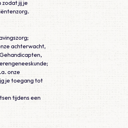
zodat jij je
tiëntenzorg.
lavingszorg;
onze achterwacht,
k Gehandicapten,
uderengeneeskunde;
.a. onze
g je toegang tot
rtsen tijdens een