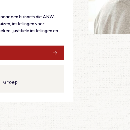
k naar een huisarts die ANW-
izen, instellingen voor
ken, justitiële instellingen en
g Groep