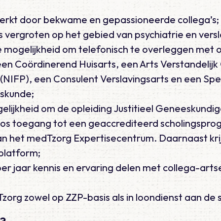
erkt door bekwame en gepassioneerde collega’s;
is vergroten op het gebied van psychiatrie en vers
e mogelijkheid om telefonisch te overleggen met 
een Coördinerend Huisarts, een Arts Verstandelij
(NIFP), een Consulent Verslavingsarts en een Spec
skunde;
gelijkheid om de opleiding Justitieel Geneeskundig
oos toegang tot een geaccrediteerd scholingspro
an het medTzorg Expertisecentrum. Daarnaast krij
platform;
per jaar kennis en ervaring delen met collega-arts
Tzorg zowel op ZZP-basis als in loondienst aan de 