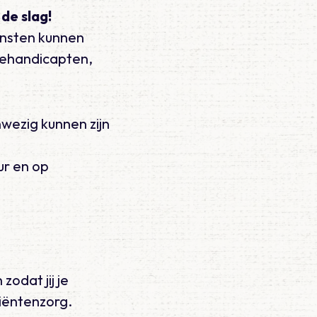
 de slag!
ensten kunnen
 gehandicapten,
wezig kunnen zijn
ur en op
zodat jij je
tiëntenzorg.