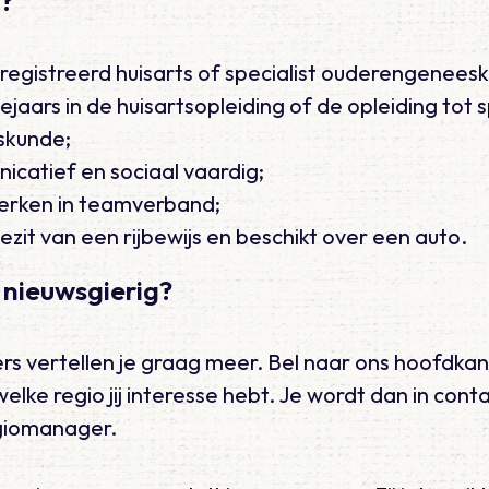
j?
registreerd huisarts of specialist ouderengenees
ejaars in de huisartsopleiding of de opleiding tot s
skunde;
icatief en sociaal vaardig;
erken in teamverband;
bezit van een rijbewijs en beschikt over een auto.
 nieuwsgierig?
 vertellen je graag meer. Bel naar ons hoofdkan
elke regio jij interesse hebt. Je wordt dan in con
giomanager.