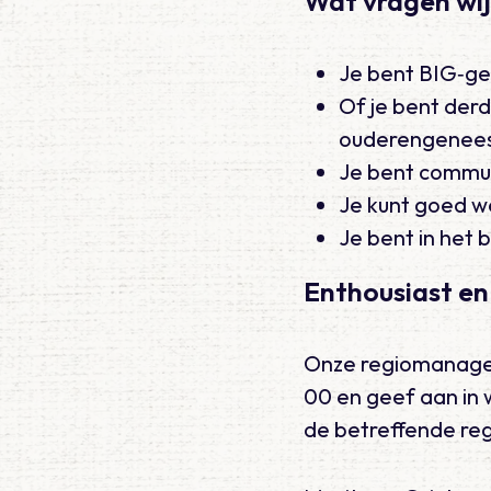
Wat vragen wi
Je bent BIG‑ge
Of je bent derd
ouderengenee
Je bent commun
Je kunt goed w
Je bent in het 
Enthousiast en
Onze regiomanagers
00 en geef aan in w
de betreffende re