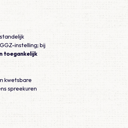
standelijk
GGZ-instelling; bij
n
toegankelijk
 om kwetsbare
dens spreekuren