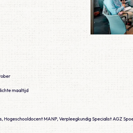
tober
lichte maaltijd
hts, Hogeschooldocent MANP, Verpleegkundig Specialist AGZ Sp