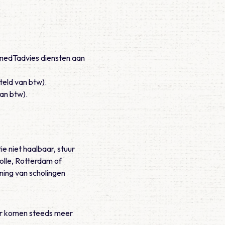
 medTadvies diensten aan
teld van btw).
van btw).
ie niet haalbaar, stuur
olle, Rotterdam of
ning van scholingen
 Er komen steeds meer