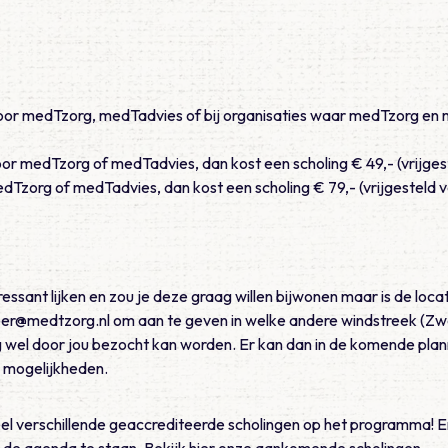
 voor medTzorg, medTadvies of bij organisaties waar medTzorg en
oor medTzorg of medTadvies, dan kost een scholing € 49,- (vrijges
dTzorg of medTadvies, dan kost een scholing € 79,- (vrijgesteld 
ressant lijken en zou je deze graag willen bijwonen maar is de locat
eer@medtzorg.nl om aan te geven in welke andere windstreek (Zw
 wel door jou bezocht kan worden. Er kan dan in de komende plan
 mogelijkheden.
eel verschillende geaccrediteerde scholingen op het programma!
de agenda te staan. Bekijk
hier
onze aankomende scholingen.