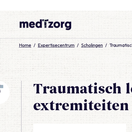
medTzorg
Home
/
Expertisecentrum
/
Scholingen
/
Traumatisch
Traumatisch l
extremiteiten