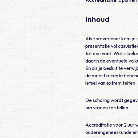
Inhoud
Als zorgverlener kom je g
presentatie vol casuïstie
tot een voet. Wat is bela
daarin de eventuele valk
En als je besluit te verw
de meest recente behand
letsel van extremiteiten.
De scholing wordt gegeve
om vragen te stellen.
Accreditatie voor 2 uur 
ouderengeneeskunde en 