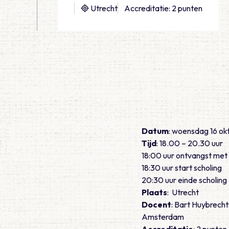
Utrecht
Accreditatie: 2 punten
Datum
: woensdag 16 ok
Tijd
: 18.00 – 20.30 uur
18:00 uur ontvangst met 
18:30 uur start scholing
20:30 uur einde scholing
Plaats
: Utrecht
Docent
: Bart Huybrec
Amsterdam
Accreditatie
: 2 punten