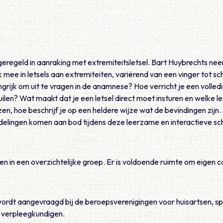
eregeld in aanraking met extremiteitsletsel. Bart Huybrechts neemt
k mee in letsels aan extremiteiten, variërend van een vinger tot 
ngrijk om uit te vragen in de anamnese? Hoe verricht je een volled
uilen? Wat maakt dat je een letsel direct moet insturen en welke 
ijzen, hoe beschrijf je op een heldere wijze wat de bevindingen zijn
elingen komen aan bod tijdens deze leerzame en interactieve sch
n in een overzichtelijke groep. Er is voldoende ruimte om eigen ca
wordt aangevraagd bij de beroepsverenigingen voor huisartsen, sp
verpleegkundigen.