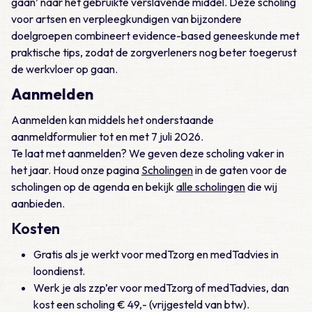
gaan’ naar het gebruikte verslavende middel. Deze scholing
voor artsen en verpleegkundigen van bijzondere
doelgroepen combineert evidence-based geneeskunde met
praktische tips, zodat de zorgverleners nog beter toegerust
de werkvloer op gaan.
Aanmelden
Aanmelden kan middels het onderstaande
aanmeldformulier tot en met 7 juli 2026.
Te laat met aanmelden? We geven deze scholing vaker in
het jaar. Houd onze pagina
Scholingen
in de gaten voor de
scholingen op de agenda en bekijk
alle scholingen
die wij
aanbieden.
Kosten
Gratis als je werkt voor medTzorg en medTadvies in
loondienst.
Werk je als zzp’er voor medTzorg of medTadvies, dan
kost een scholing € 49,- (vrijgesteld van btw).