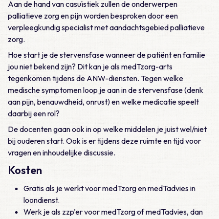
Aan de hand van casuïstiek zullen de onderwerpen
palliatieve zorg en pijn worden besproken door een
verpleegkundig specialist met aandachtsgebied palliatieve
zorg.
Hoe start je de stervensfase wanneer de patiënt en familie
jou niet bekend zijn? Dit kan je als medTzorg-arts
tegenkomen tijdens de ANW-diensten. Tegen welke
medische symptomen loop je aan in de stervensfase (denk
aan pijn, benauwdheid, onrust) en welke medicatie speelt
daarbij een rol?
De docenten gaan ook in op welke middelen je juist wel/niet
bij ouderen start. Ook is er tijdens deze ruimte en tijd voor
vragen en inhoudelijke discussie.
Kosten
Gratis als je werkt voor medTzorg en medTadvies in
loondienst.
Werk je als zzp’er voor medTzorg of medTadvies, dan