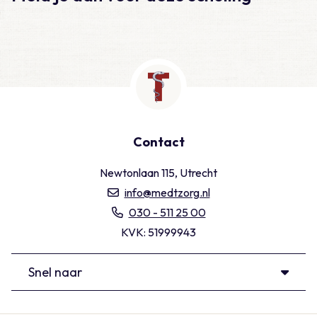
Contact
Newtonlaan 115, Utrecht
info@medtzorg.nl
030 - 511 25 00
KVK: 51999943
Snel naar