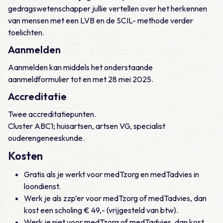
gedragswetenschapper jullie vertellen over het herkennen
van mensen met een LVB en de SCIL- methode verder
toelichten.
Aanmelden
Aanmelden kan middels het onderstaande
aanmeldformulier tot en met 28 mei 2025.
Accreditatie
Twee accreditatiepunten.
Cluster ABC1; huisartsen, artsen VG, specialist
ouderengeneeskunde.
Kosten
Gratis als je werkt voor medTzorg en medTadvies in
loondienst.
Werk je als zzp’er voor medTzorg of medTadvies, dan
kost een scholing € 49,- (vrijgesteld van btw).
Werk je niet voor medTzorg of medTadvies, dan kost