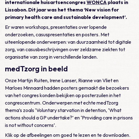
internationale huisartsencongres
WONCA
plaats in
Lissabon. Dit jaar was het thema ‘New vision for
primary health care and sustainable development’.
Er waren workshops, presentaties over lopende
onderzoeken, casuspresentaties en posters. Met
uiteenlopende onderwerpen: van duurzaamheid tot digitale
zorg, van casusbeschrijvingen over zeldzame ziekten tot
organisatie van zorg in verschillende landen.
medTzorg in beeld
Onze Martijn Ruiten, Irene Lanser, Rianne van Vliet en
Marloes Minnaard hadden posters gemaakt die bezoekers
van het congres konden bekijken op posterzuilen in het
congrescentrum. Onderwerpen met echte medTzorg
thema’s zoals ‘Voluntary starvation in detention, ‘What
actions should a GP undertake?’ en ‘Providing care in prisons
is not without concerns’.
Klik op de afbeelingen om goed te lezen en te downloaden.