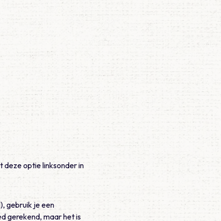
 deze optie linksonder in
l), gebruik je een
ed gerekend, maar het is