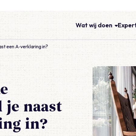
Wat wij doen
Exper
ast een A‑verklaring in?
ke
 je naast
ing in?