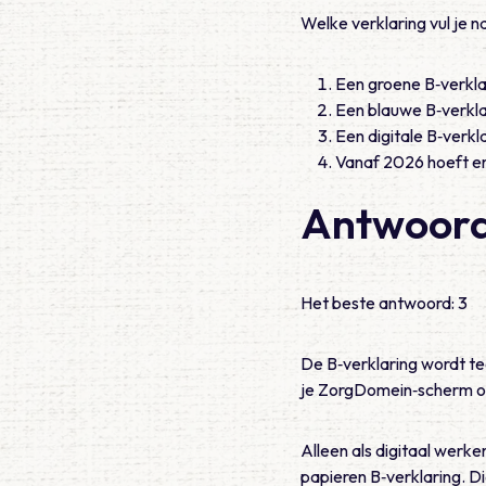
Welke verklaring vul je n
Een groene B‑verkla
Een blauwe B‑verkla
Een digitale B‑verkl
Vanaf 2026 hoeft er
Antwoor
Het beste antwoord: 3
De B‑verklaring wordt te
je ZorgDomein‑scherm o
Alleen als digitaal werken
papieren B‑verklaring. D