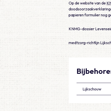
Op de website van de
K
doodsoorzaakverklaringe
papieren formulier nog g
KNMG-dossier Levenseind
medtzorg-richtlijn Lijks
Bijbehoren
Lijkschouw