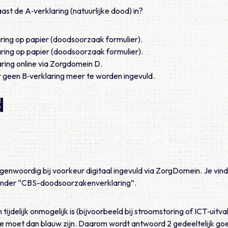
aast de A‑verklaring (natuurlijke dood) in?
ring op papier (doodsoorzaak formulier).
ring op papier (doodsoorzaak formulier).
aring online via Zorgdomein D.
 geen B‑verklaring meer te worden ingevuld.
d
genwoordig bij voorkeur digitaal ingevuld via ZorgDomein. Je vindt
nder “CBS-doodsoorzakenverklaring”.
 tijdelijk onmogelijk is (bijvoorbeeld bij stroomstoring of ICT‑uitva
ie moet dan blauw zijn. Daarom wordt antwoord 2 gedeeltelijk go