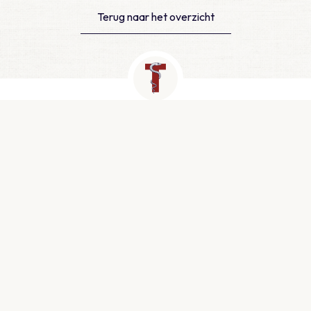
Terug naar het overzicht
Contact
Newtonlaan 115, Utrecht
info@medtzorg.nl
030 - 511 25 00
KVK: 51999943
Snel naar