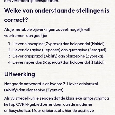
een verstoord lipidenspectrum.
Welke van onderstaande stellingen is
correct?
Als je metabole bijwerkingen zoveel mogelijk wilt
voorkomen, dan geef je:
Liever olanzapine (Zyprexa) dan haloperidol (Haldol).
Liever clozapine (Leponex) dan quetiapine (Seroquel).
Liever aripiprazol (Abilify) dan olanzepine (Zyprexa).
Liever risperidon (Risperdal) dan haloperidol (Haldol).
Uitwerking
Het goede antwoord is antwoord 3: Liever aripiprazol
(Abilify) dan olanzepine (Zyprexa).
Als vuistregel kun je zeggen dat de klassieke antipsychotica
het op CVRM-gebied beter doen dan de moderne
antipsychotica. Maar aripiprazol is hier de positieve