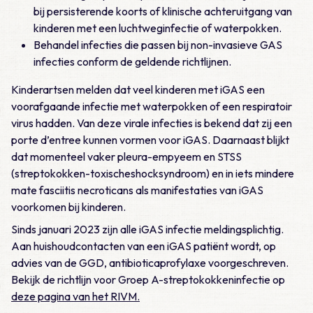
bij persisterende koorts of klinische achteruitgang van
kinderen met een luchtweginfectie of waterpokken.
Behandel infecties die passen bij non-invasieve GAS
infecties conform de geldende richtlijnen.
Kinderartsen melden dat veel kinderen met iGAS een
voorafgaande infectie met waterpokken of een respiratoir
virus hadden. Van deze virale infecties is bekend dat zij een
porte d’entree kunnen vormen voor iGAS. Daarnaast blijkt
dat momenteel vaker pleura-empyeem en STSS
(streptokokken-toxischeshocksyndroom) en in iets mindere
mate fasciitis necroticans als manifestaties van iGAS
voorkomen bij kinderen.
Sinds januari 2023 zijn alle iGAS infectie meldingsplichtig.
Aan huishoudcontacten van een iGAS patiënt wordt, op
advies van de GGD, antibioticaprofylaxe voorgeschreven.
Bekijk de richtlijn voor Groep A-streptokokkeninfectie op
deze pagina van het RIVM.