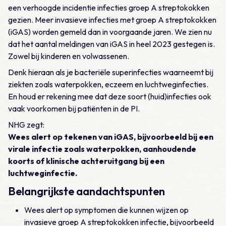
een verhoogde incidentie infecties groep A streptokokken
gezien. Meer invasieve infecties met groep A streptokokken
(iGAS) worden gemeld dan in voorgaande jaren. We zien nu
dat het aantal meldingen van iGAS in heel 2023 gestegen is.
Zowel bij kinderen en volwassenen.
Denk hieraan als je bacteriële superinfecties waarneemt bij
ziekten zoals waterpokken, eczeem en luchtweginfecties.
En houd er rekening mee dat deze soort (huid)infecties ook
vaak voorkomen bij patiënten in de PI.
NHG zegt:
Wees alert op tekenen van iGAS, bijvoorbeeld bij een
virale infectie zoals waterpokken, aanhoudende
koorts of klinische achteruitgang bij een
luchtweginfectie.
Belangrijkste aandachtspunten
Wees alert op symptomen die kunnen wijzen op
invasieve groep A streptokokken infectie, bijvoorbeeld