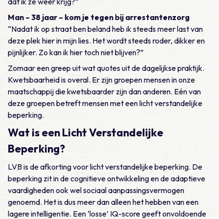
dat ik ze weer krijg?”
Man – 38 jaar – kom je tegen bij arrestantenzorg
“
Nadat ik op straat ben beland heb ik steeds meer last van
deze plek hier in mijn lies. Het wordt steeds roder, dikker en
pijnlijker. Zo kan ik hier toch niet blijven?
”
Zomaar een greep uit wat quotes uit de dagelijkse praktijk.
Kwetsbaarheid is overal. Er zijn groepen mensen in onze
maatschappij die kwetsbaarder zijn dan anderen. Eén van
deze groepen betreft mensen met een licht verstandelijke
beperking.
Wat is een Licht Verstandelijke
Beperking?
LVB is de afkorting voor licht verstandelijke beperking. De
beperking zit in de cognitieve ontwikkeling en de adaptieve
vaardigheden ook wel sociaal aanpassingsvermogen
genoemd. Het is dus meer dan alleen het hebben van een
lagere intelligentie. Een ‘losse’ IQ-score geeft onvoldoende