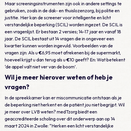
Maar screeningsinstrumenten zijn ook in andere settings te
gebruiken, zoals in de dak- en thuislozenzorg, bij politie en
justitie. Hier kan de screener voor intelligentie en licht
verstandelijke beperking (SCIL) worden ingezet. De SCIL is
een vragenlijst. Er bestaan 2 versies; 14-17 jaar en vanaf 18
jaar. De SCIL bestaat uit 14 vragen die in ongeveer een
kwartier kunnen worden ingevuld. Voorbeelden van de
vragen zijn:
Als u
€
6,95 moet afrekenen bij de supermarkt,
hoeveel krijgt u dan terug als u
€
10 geeft?
En:
Wat betekent
‘de appel valt niet ver van de boom’.
Wil je meer hierover weten of heb je
vragen?
In de spreekkamer kan er miscommunicatie ontstaan als je
de beperking niet herkent en de patiënt jou niet begrijpt. Wil
je meer over LVB weten? medTzorg biedt een
geaccrediteerde scholing over dit onderwerp aan op 14
maart 2024 in Zwolle: “Herken een licht verstandelijke