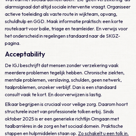
alarmsignaal dat altijd sociale interventie vraagt. Organiseer
actieve toeleiding als vaste route in wijkteam, opvang,
schuldhulp en GGD. Maak informatie praktisch: een korte
routekaart voor balie, triage en teamleider. En verwijs voor
het onderscheid in regelingen standaard naar de SKGZ-
pagina.
Acceptability
De IGJ beschrijft dat mensen zonder verzekering vaak
meerdere problemen tegelijk hebben. Chronische ziekten,
mentale problemen, verslaving, schulden, geen netwerk,
taalproblemen, onzeker verblijf. Dan is een standaard
consult vaak te kort. En doorverwijzen is lastig.
Elkaar begrijpen is cruciaal voor veilige zorg. Daarom hoort
structurele inzet van professionele tolken erbij. Sinds
oktober 2025 is er een generieke richtlijn Omgaan met
taalbarrières in de zorg en het sociaal domein. Praktische
stappen en hulpmiddelen staan op.
Zo schakelt u een tolk in.