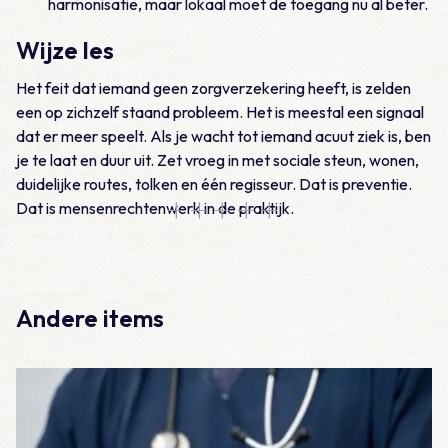
harmonisatie, maar lokaal moet de toegang nu al beter.
Wijze les
Het feit dat iemand geen zorgverzekering heeft, is zelden
een op zichzelf staand probleem. Het is meestal een signaal
dat er meer speelt. Als je wacht tot iemand acuut ziek is, ben
je te laat en duur uit. Zet vroeg in met sociale steun, wonen,
duidelijke routes, tolken en één regisseur. Dat is preventie.
Dat is mensenrechtenwerk in de praktijk.
Andere items
Lees meer over Vraag 19: Wat is het juiste beleid bij een ope