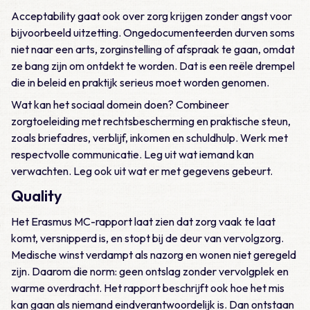
Acceptability gaat ook over zorg krijgen zonder angst voor
bijvoorbeeld uitzetting. Ongedocumenteerden durven soms
niet naar een arts, zorginstelling of afspraak te gaan, omdat
ze bang zijn om ontdekt te worden. Dat is een reële drempel
die in beleid en praktijk serieus moet worden genomen.
Wat kan het sociaal domein doen? Combineer
zorgtoeleiding met rechtsbescherming en praktische steun,
zoals briefadres, verblijf, inkomen en schuldhulp. Werk met
respectvolle communicatie. Leg uit wat iemand kan
verwachten. Leg ook uit wat er met gegevens gebeurt.
Quality
Het Erasmus MC-rapport laat zien dat zorg vaak te laat
komt, versnipperd is, en stopt bij de deur van vervolgzorg.
Medische winst verdampt als nazorg en wonen niet geregeld
zijn. Daarom die norm: geen ontslag zonder vervolgplek en
warme overdracht. Het rapport beschrijft ook hoe het mis
kan gaan als niemand eindverantwoordelijk is. Dan ontstaan