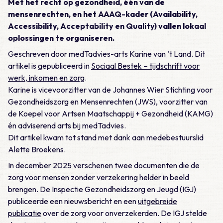
Met het recht op gezondheid, één van de
mensenrechten, en het AAAQ-kader (Availability,
Accessibility, Acceptability en Quality) vallen lokaal
oplossingen te organiseren.
Geschreven door medTadvies-arts Karine van ’t Land. Dit
artikel is gepubliceerd in
Sociaal Bestek – tijdschrift voor
werk, inkomen en zorg
.
Karine is vicevoorzitter van de Johannes Wier Stichting voor
Gezondheidszorg en Mensenrechten (JWS), voorzitter van
de Koepel voor Artsen Maatschappij + Gezondheid (KAMG)
én adviserend arts bij medTadvies.
Dit artikel kwam tot stand met dank aan medebestuurslid
Alette Broekens.
In december 2025 verschenen twee documenten die de
zorg voor mensen zonder verzekering helder in beeld
brengen. De Inspectie Gezondheidszorg en Jeugd (IGJ)
publiceerde een nieuwsbericht en een
uitgebreide
publicatie
over de zorg voor onverzekerden. De IGJ stelde