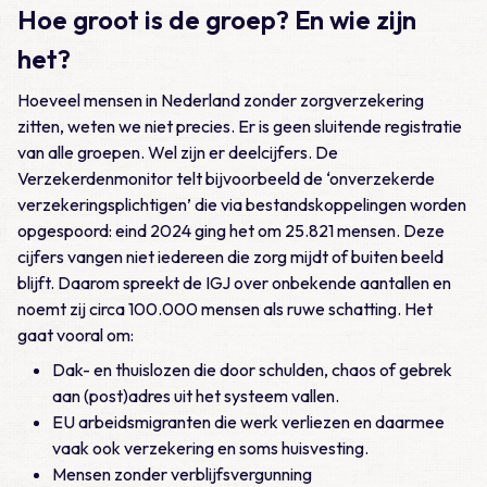
Hoe groot is de groep? En wie zijn
het?
Hoeveel mensen in Nederland zonder zorgverzekering
zitten, weten we niet precies. Er is geen sluitende registratie
van alle groepen. Wel zijn er deelcijfers. De
Verzekerdenmonitor telt bijvoorbeeld de ‘onverzekerde
verzekeringsplichtigen’ die via bestandskoppelingen worden
opgespoord: eind 2024 ging het om 25.821 mensen. Deze
cijfers vangen niet iedereen die zorg mijdt of buiten beeld
blijft. Daarom spreekt de IGJ over onbekende aantallen en
noemt zij circa 100.000 mensen als ruwe schatting. Het
gaat vooral om:
Dak- en thuislozen die door schulden, chaos of gebrek
aan (post)adres uit het systeem vallen.
EU arbeidsmigranten die werk verliezen en daarmee
vaak ook verzekering en soms huisvesting.
Mensen zonder verblijfsvergunning