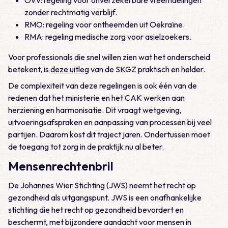
OVV: regeling voor onverzekerbare vreemdelingen
zonder rechtmatig verblijf.
RMO: regeling voor ontheemden uit Oekraïne.
RMA: regeling medische zorg voor asielzoekers.
Voor professionals die snel willen zien wat het onderscheid
betekent, is
deze uitleg
van de SKGZ praktisch en helder.
De complexiteit van deze regelingen is ook één van de
redenen dat het ministerie en het CAK werken aan
herziening en harmonisatie. Dit vraagt wetgeving,
uitvoeringsafspraken en aanpassing van processen bij veel
partijen. Daarom kost dit traject jaren. Ondertussen moet
de toegang tot zorg in de praktijk nu al beter.
Mensenrechtenbril
De Johannes Wier Stichting (JWS) neemt het recht op
gezondheid als uitgangspunt. JWS is een onafhankelijke
stichting die het recht op gezondheid bevordert en
beschermt, met bijzondere aandacht voor mensen in