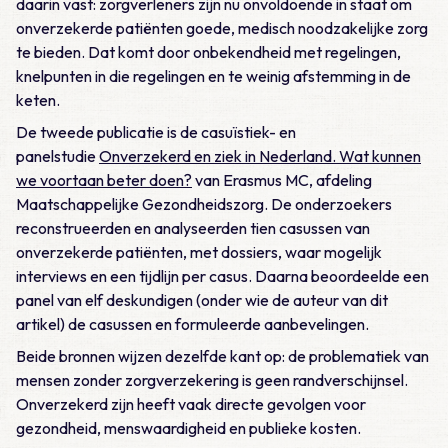
daarin vast: zorgverleners zijn nu onvoldoende in staat om
onverzekerde patiënten goede, medisch noodzakelijke zorg
te bieden. Dat komt door onbekendheid met regelingen,
knelpunten in die regelingen en te weinig afstemming in de
keten.
De tweede publicatie is de casuïstiek- en
panelstudie
Onverzekerd en ziek in Nederland. Wat kunnen
we voortaan beter doen?
van Erasmus MC, afdeling
Maatschappelijke Gezondheidszorg. De onderzoekers
reconstrueerden en analyseerden tien casussen van
onverzekerde patiënten, met dossiers, waar mogelijk
interviews en een tijdlijn per casus. Daarna beoordeelde een
panel van elf deskundigen (onder wie de auteur van dit
artikel) de casussen en formuleerde aanbevelingen.
Beide bronnen wijzen dezelfde kant op: de problematiek van
mensen zonder zorgverzekering is geen randverschijnsel.
Onverzekerd zijn heeft vaak directe gevolgen voor
gezondheid, menswaardigheid en publieke kosten.