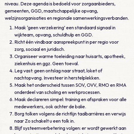
niveau. Deze agenda is bedoeld voor zorgaanbieders,
gemeenten, GGD, maatschappelijke opvang,
welzijnsorganisaties en regionale samenwerkingsverbanden.
Maak ‘geen verzekering’ een standaard signaal in
wijkteam, opvang, schuldhulp en GGD.
Richt één vindbaar aanspreekpunt in per regio voor
zorg, sociaal en juridisch.
Organiseer warme toeleiding naar huisarts, apotheek,
ziekenhuis en ggz. Geen toeval.
Leg vast: geen ontslag naar straat, loket of
nachtopvang. Investeer in herstelplekken.
Maak het onderscheid tussen SOV, OVV, RMO en RMA
onderdeel van scholing en werkprocessen.
Maak declareren simpel: training en afspraken voor alle
medewerkers, ook achter de balie.
Borg tolken volgens de richtlijn taalbarrières en verwijs
naar Zo schakelt u een tolk in.
Blijf systeemverbetering volgen: er wordt gewerkt aan