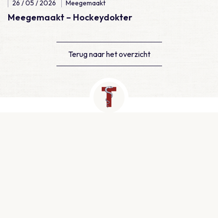
26 / 05 / 2026
Meegemaakt
Meegemaakt – Hockeydokter
Terug naar het overzicht
Contact
Newtonlaan 115, Utrecht
info@medtzorg.nl
030 - 511 25 00
KVK: 51999943