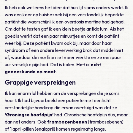
Ik heb ook wel eens het idee dat hun lijf soms anders werkt. Ik
was een keer op huisbezoek bij een verstandelijk beperkte
patiënt die waarschijnlijk een overdosis morfine had gehad.
Om dat te testen gaf ik een klein beetje antidotum. Als het
goed is werkt dat een paar minuutjes en komt de patiënt
weer bij. Deze patiënt kwam ook bij, maar door haar
syndroom of een andere leverwerking brak dat middel niet
af, waardoor de morfine niet meer werkte en ze een paar
uur vreselijke pijn had. Dat is balen.
Het is echt
geneeskunde op maat
.
Grappige versprekingen
Ik kan enorm lol hebben om de versprekingen die je soms
hoort. Ik had bijvoorbeeld een patiënte met een licht
verstandelijke handicap die ervan overtuigd was dat ze
‘Groningse hoofdpijn’
had. Chronische hoofdpijn dus, maar
dan net anders. Ook
frambozenbenen
(trombosebenen)
of 1 april-pillen (enalapril) komen regelmatig langs.