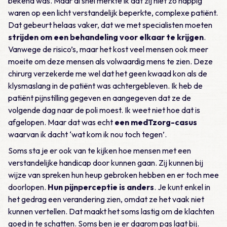
bekend was. Maar al snel merkte ik dat zij niet zo happig
waren op een licht verstandelijk beperkte, complexe patiënt.
Dat gebeurt helaas vaker, dat we met specialisten moeten
strijden om een behandeling voor elkaar te krijgen
.
Vanwege de risico’s, maar het kost veel mensen ook meer
moeite om deze mensen als volwaardig mens te zien. Deze
chirurg verzekerde me wel dat het geen kwaad kon als de
klysmaslang in de patiënt was achtergebleven. Ik heb de
patiënt pijnstilling gegeven en aangegeven dat ze de
volgende dag naar de poli moest. Ik weet niet hoe dat is
afgelopen. Maar dat was echt
een medTzorg-casus
waarvan ik dacht ‘wat kom ik nou toch tegen’.
Soms sta je er ook van te kijken hoe mensen met een
verstandelijke handicap door kunnen gaan. Zij kunnen bij
wijze van spreken hun heup gebroken hebben en er toch mee
doorlopen.
Hun pijnperceptie is anders
. Je kunt enkel in
het gedrag een verandering zien, omdat ze het vaak niet
kunnen vertellen. Dat maakt het soms lastig om de klachten
goed in te schatten. Soms ben je er daarom pas laat bij.