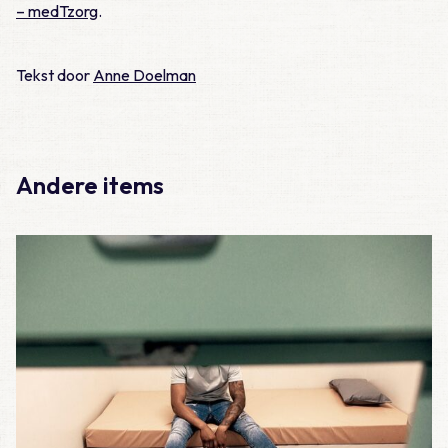
– medTzorg
.
Tekst door
Anne Doelman
Andere items
Lees meer over Meegemaakt – De eerste 100 diensten als A