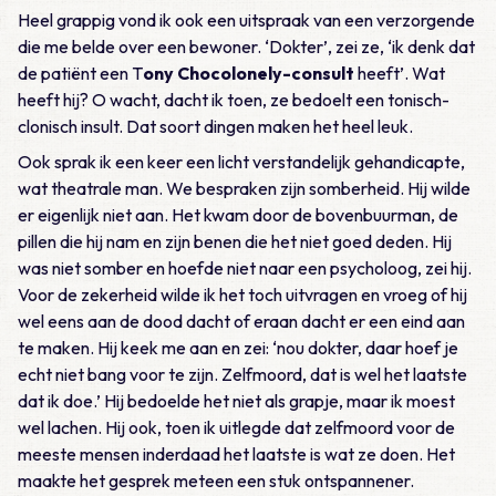
Heel grappig vond ik ook een uitspraak van een verzorgende
die me belde over een bewoner. ‘Dokter’, zei ze, ‘ik denk dat
de patiënt een T
ony Chocolonely-consult
heeft’. Wat
heeft hij? O wacht, dacht ik toen, ze bedoelt een tonisch-
clonisch insult. Dat soort dingen maken het heel leuk.
Ook sprak ik een keer een licht verstandelijk gehandicapte,
wat theatrale man. We bespraken zijn somberheid. Hij wilde
er eigenlijk niet aan. Het kwam door de bovenbuurman, de
pillen die hij nam en zijn benen die het niet goed deden. Hij
was niet somber en hoefde niet naar een psycholoog, zei hij.
Voor de zekerheid wilde ik het toch uitvragen en vroeg of hij
wel eens aan de dood dacht of eraan dacht er een eind aan
te maken. Hij keek me aan en zei: ‘nou dokter, daar hoef je
echt niet bang voor te zijn. Zelfmoord, dat is wel het laatste
dat ik doe.’ Hij bedoelde het niet als grapje, maar ik moest
wel lachen. Hij ook, toen ik uitlegde dat zelfmoord voor de
meeste mensen inderdaad het laatste is wat ze doen. Het
maakte het gesprek meteen een stuk ontspannener.