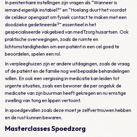
In penitentiaire instellingen zijn vragen als “Wanneer is
iemand eigenlijk instabiel?” en “Hoelang duurt het voordat
de celdeur opengaat om fysiek contact te maken met een
doodzieke gedetineerde?” essentieel in het
gespecialiseerde vakgebied van medTzorg huisartsen. Ook
praktische overwegingen, zoals de ruimte en
lichtomstandigheden om een patiënt in een cel goed te
beoordelen, spelen een rol.
In verpleeghuizen zijn er andere uitdagingen, zoals de vraag
of de patiënt en de familie nog wel bepaalde behandelingen
willen. En ook een vergissing in medicatie kan leiden tot
urgente situaties, zoals een bewoner die per ongeluk de
medicatie van zijn buurman heeft gekregen en nu ernstige
zwelling van tong en lippen vertoont.
In spoedgevallen zoals deze moet je zelfvertrouwen hebben
en de rust kunnen bewaren.
Masterclasses Spoedzorg