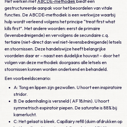
Het werken met
ABCDE-methodiek
biedt een
gestructureerde aanpak voor het beoordelen van vitale
functies. De ABCDE-methodiek is een werkwijze waarbij
hulp wordt verleend volgens het principe “treat first what
kills first”. Met andere woorden: eerst de primaire
(levensbedreigende) en vervolgens de secundaire c.q.
tertiaire (niet-direct dan wel niet-levensbedreigende) letsels
en stoornissen. Deze handelswijze heeft belangrijke
voordelen daar er – naast een duidelijke houvast – door het
volgen van deze methodiek doorgaans alle letsels en
stoornissen kunnen worden onderkend en behandeld.
Een voorbeeldscenario:
A: Tong en lippen zijn gezwollen. U hoort een inspiratoire
stridor.
B: De ademhaling is versneld ( AF 18/min). U hoort
symmetrisch expiratoir piepen. De saturatie is 88% bij
kamerlucht.
C: Het gelaat is bleek. Capillairy refill (duim afdrukken op