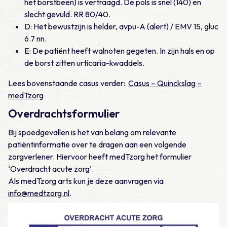
het borstbeen) is vertraagd. De pols is snel (140) en
slecht gevuld. RR 80/40.
D: Het bewustzijn is helder, avpu-A (alert) / EMV 15, gluc
6.7 nn.
E: De patiënt heeft walnoten gegeten. In zijn hals en op
de borst zitten urticaria-kwaddels.
Lees bovenstaande casus verder:
Casus – Quinckslag –
medTzorg
Overdrachtsformulier
Bij spoedgevallen is het van belang om relevante
patiëntinformatie over te dragen aan een volgende
zorgverlener. Hiervoor heeft medTzorg het formulier
‘Overdracht acute zorg’.
Als medTzorg arts kun je deze aanvragen via
info@medtzorg.nl
.