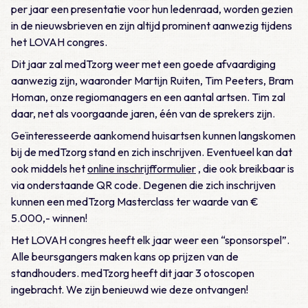
per jaar een presentatie voor hun ledenraad, worden gezien
in de nieuwsbrieven en zijn altijd prominent aanwezig tijdens
het LOVAH congres.
Dit jaar zal medTzorg weer met een goede afvaardiging
aanwezig zijn, waaronder Martijn Ruiten, Tim Peeters, Bram
Homan, onze regiomanagers en een aantal artsen. Tim zal
daar, net als voorgaande jaren, één van de sprekers zijn.
Geïnteresseerde aankomend huisartsen kunnen langskomen
bij de medTzorg stand en zich inschrijven. Eventueel kan dat
ook middels het
online inschrijfformulier
, die ook breikbaar is
via onderstaande QR code. Degenen die zich inschrijven
kunnen een medTzorg Masterclass ter waarde van €
5.000,- winnen!
Het LOVAH congres heeft elk jaar weer een “sponsorspel”.
Alle beursgangers maken kans op prijzen van de
standhouders. medTzorg heeft dit jaar 3 otoscopen
ingebracht. We zijn benieuwd wie deze ontvangen!