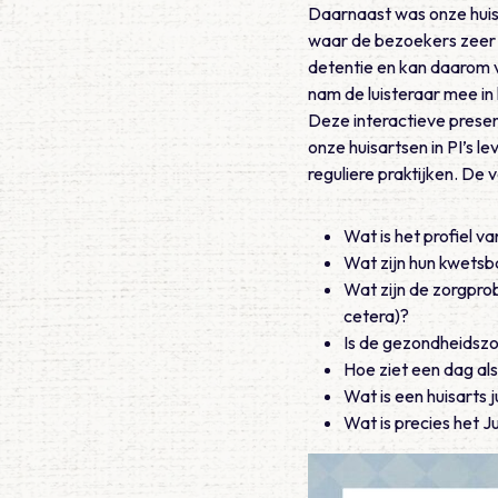
Daarnaast was onze huis
waar de bezoekers zeer e
detentie en kan daarom ve
nam de luisteraar mee in 
Deze interactieve presen
onze huisartsen in PI’s l
reguliere praktijken. D
Wat is het profiel 
Wat zijn hun kwets
Wat zijn de zorgpro
cetera)?
Is de gezondheidszo
Hoe ziet een dag als 
Wat is een huisarts 
Wat is precies het 