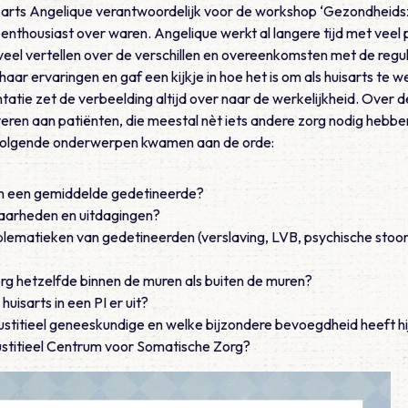
arts Angelique verantwoordelijk voor de workshop ‘Gezondheidszo
nthousiast over waren. Angelique werkt al langere tijd met veel pl
el vertellen over de verschillen en overeenkomsten met de regulie
haar ervaringen en gaf een kijkje in hoe het is om als huisarts te 
tatie zet de verbeelding altijd over naar de werkelijkheid. Over d
everen aan patiënten, die meestal nèt iets andere zorg nodig hebbe
e volgende onderwerpen kwamen aan de orde:
van een gemiddelde gedetineerde?
baarheden en uitdagingen?
blematieken van gedetineerden (verslaving, LVB, psychische stoor
rg hetzelfde binnen de muren als buiten de muren?
huisarts in een PI er uit?
justitieel geneeskundige en welke bijzondere bevoegdheid heeft hij
Justitieel Centrum voor Somatische Zorg?