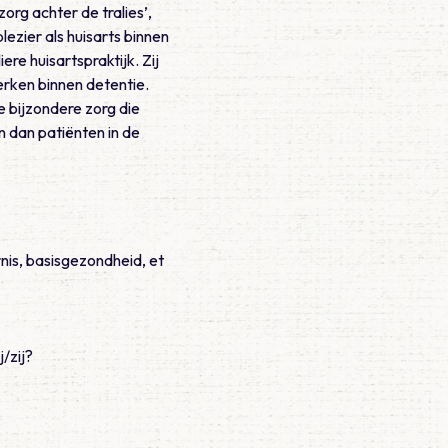
rg achter de tralies’,
ezier als huisarts binnen
re huisartspraktijk. Zij
werken binnen detentie.
e bijzondere zorg die
n dan patiënten in de
nis, basisgezondheid, et
/zij?