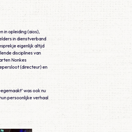
in opleiding (aios),
elders in dienstverband
prekje eigenlijk altijd
ende disciplines van
aarten Nonkes
epersloot (directeur) en
Meegemaakt’ was ook nu
 hun persoonlijke verhaal