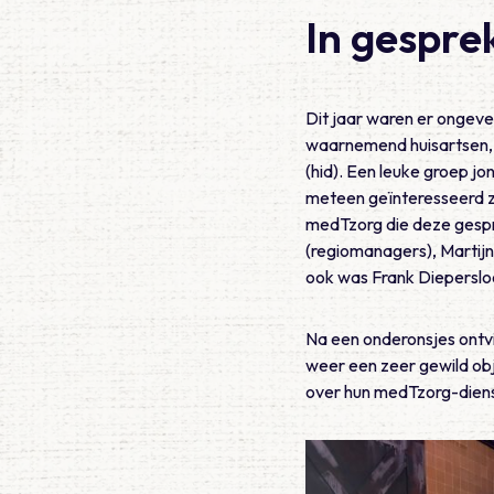
In gespr
Dit jaar waren er ongeve
waarnemend huisartsen, h
(hid). Een leuke groep jo
meteen geïnteresseerd zi
medTzorg die deze gespr
(regiomanagers), Martijn
ook was Frank Dieperslo
Na een onderonsjes ontv
weer een zeer gewild obje
over hun medTzorg-dienste