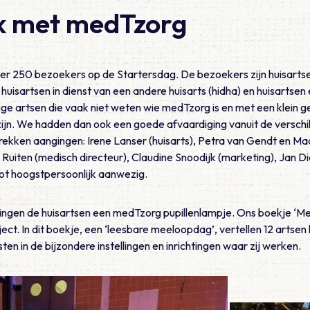
ek met medTzorg
er 250 bezoekers op de Startersdag. De bezoekers zijn huisartsen 
uisartsen in dienst van een andere huisarts (hidha) en huisartsen 
nge artsen die vaak niet weten wie medTzorg is en met een klein ges
jn. We hadden dan ook een goede afvaardiging vanuit de verschill
ekken aangingen: Irene Lanser (huisarts), Petra van Gendt en M
 Ruiten (medisch directeur), Claudine Snoodijk (marketing), Jan Di
ot hoogstpersoonlijk aanwezig.
ingen de huisartsen een medTzorg pupillenlampje. Ons boekje ‘
ct. In dit boekje, een ‘leesbare meeloopdag’, vertellen 12 artsen
n in de bijzondere instellingen en inrichtingen waar zij werken.