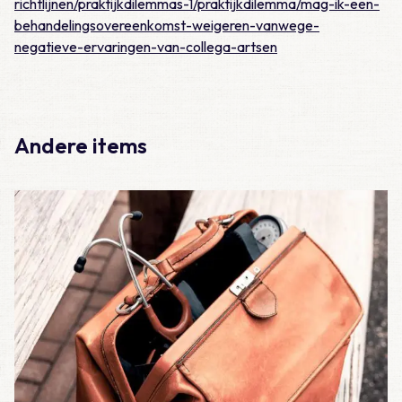
richtlijnen/praktijkdilemmas-1/praktijkdilemma/mag-ik-een-
behandelingsovereenkomst-weigeren-vanwege-
negatieve-ervaringen-van-collega-artsen
Andere items
Lees meer over Casus – Lijkschouw