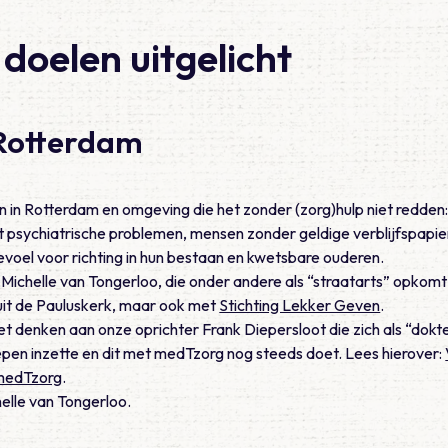
doelen uitgelicht
 Rotterdam
 in Rotterdam en omgeving die het zonder (zorg)hulp niet redden: 
 psychiatrische problemen, mensen zonder geldige verblijfspapie
voel voor richting in hun bestaan en kwetsbare ouderen.
Michelle van Tongerloo, die onder andere als “straatarts” opkom
uit de Pauluskerk, maar ook met
Stichting Lekker Geven
.
et denken aan onze oprichter Frank Diepersloot die zich als “dokt
pen inzette en dit met medTzorg nog steeds doet. Lees hierover:
 medTzorg
.
elle van Tongerloo.