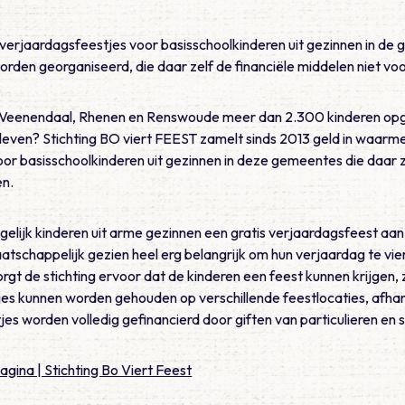
verjaardagsfeestjes voor basisschoolkinderen uit gezinnen in d
den georganiseerd, die daar zelf de financiële middelen niet vo
io Veenendaal, Rhenen en Renswoude meer dan 2.300 kinderen opgr
even? Stichting BO viert FEEST zamelt sinds 2013 geld in waarm
r basisschoolkinderen uit gezinnen in deze gemeentes die daar ze
en.
gelijk kinderen uit arme gezinnen een gratis verjaardagsfeest aan 
atschappelijk gezien heel erg belangrijk om hun verjaardag te vi
gt de stichting ervoor dat de kinderen een feest kunnen krijgen, 
es kunnen worden gehouden op verschillende feestlocaties, afhank
jes worden volledig gefinancierd door giften van particulieren en
ina | Stichting Bo Viert Feest