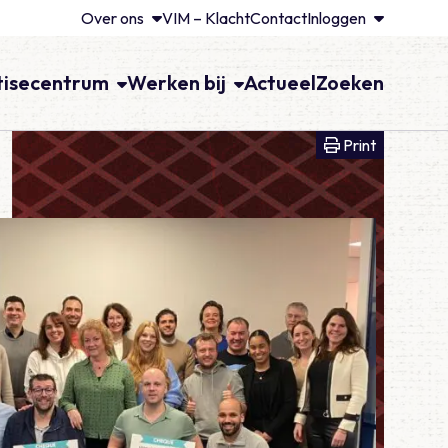
Over ons
VIM – Klacht
Contact
Inloggen
tisecentrum
Werken bij
Actueel
Zoeken
Print voll
Print