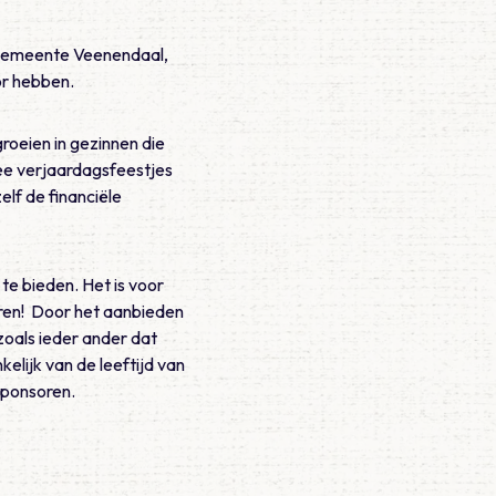
e gemeente Veenendaal,
or hebben.
oeien in gezinnen die
ee verjaardagsfeestjes
lf de financiële
te bieden. Het is voor
eren! Door het aanbieden
zoals ieder ander dat
elijk van de leeftijd van
 sponsoren.