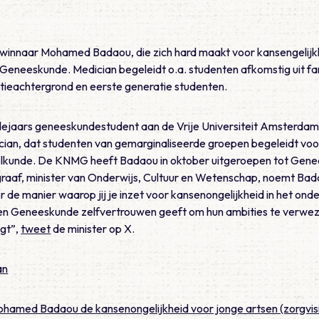
swinnaar Mohamed Badaou, die zich hard maakt voor kansengelijkh
 Geneeskunde. Medician begeleidt o.a. studenten afkomstig uit fa
tieachtergrond en eerste generatie studenten.
ejaars geneeskundestudent aan de Vrije Universiteit Amsterdam. 
an, dat studenten van gemarginaliseerde groepen begeleidt voor 
lkunde. De KNMG heeft Badaou in oktober uitgeroepen tot Gene
graaf, minister van Onderwijs, Cultuur en Wetenschap, noemt Bad
de manier waarop jij je inzet voor kansenongelijkheid in het onde
n Geneeskunde zelfvertrouwen geeft om hun ambities te verweze
gt”,
tweet
de minister op X.
an
ohamed Badaou de kansenongelijkheid voor jonge artsen (zorgvisi