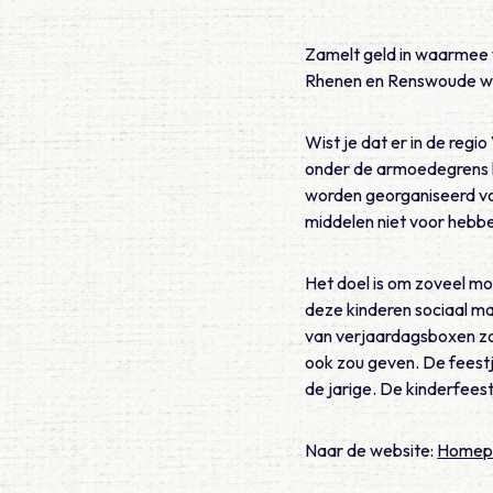
Zamelt geld in waarmee 
Rhenen en Renswoude wor
Wist je dat er in de reg
onder de armoedegrens l
worden georganiseerd voo
middelen niet voor hebb
Het doel is om zoveel mo
deze kinderen sociaal ma
van verjaardagsboxen zor
ook zou geven. De feestj
de jarige. De kinderfeest
Naar de website:
Homepag