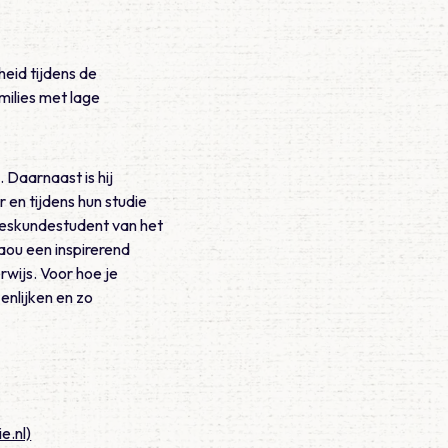
eid tijdens de
milies met lage
Daarnaast is hij
en tijdens hun studie
eskundestudent van het
aou een inspirerend
rwijs. Voor hoe je
nlijken en zo
e.nl)