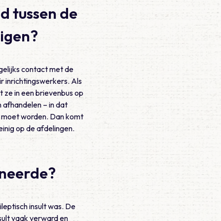
ld tussen de
digen?
gelijks contact met de
 inrichtingswerkers. Als
 ze in een brievenbus op
 afhandelen – in dat
ien moet worden. Dan komt
einig op de afdelingen.
ineerde?
leptisch insult was. De
sult vaak verward en