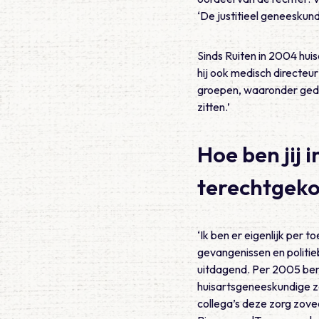
‘De justitieel geneeskund
Sinds Ruiten in 2004 huis
hij ook medisch directeu
groepen, waaronder gedet
zitten.’
Hoe ben jij 
terechtgek
‘Ik ben er eigenlijk per 
gevangenissen en politie
uitdagend. Per 2005 ben
huisartsgeneeskundige z
collega’s deze zorg zov