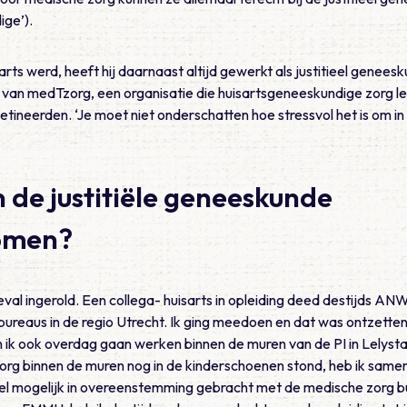
ige’).
arts werd, heeft hij daarnaast altijd gewerkt als justitieel genee
r van medTzorg, een organisatie die huisartsgeneeskundige zorg 
ineerden. ‘Je moet niet onderschatten hoe stressvol het is om in
in de justitiële geneeskunde
omen?
toeval ingerold. Een collega- huisarts in opleiding deed destijds A
bureaus in de regio Utrecht. Ik ging meedoen en dat was ontzetten
 ik ook overdag gaan werken binnen de muren van de PI in Lelys
org binnen de muren nog in de kinderschoenen stond, heb ik same
eel mogelijk in overeenstemming gebracht met de medische zorg b