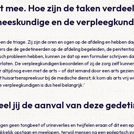
et mee. Hoe zijn de taken verdee
geneeskundige en de verpleegkun
n de triage. Zij zijn de oren en ogen op de afdeling en hebben da
die de gedetineerden op de afdeling begeleiden, de penitentiair
h probleem hebben, kunnen ze dat op een formulier schrijven dat
rlaten. De verpleegkundigen beoordelen of zij de zorg zelf kunnen
r altijd nog even met de arts – of dat iemand door een arts gez
huisartsenspreekuur bij de medische dienst; ik kom als arts vrij w
erpleegkundigen is dus heel belangrijk.’
el jij de aanval van deze gedet
en geen tongbeet of urineverlies en twijfelen eraan of dit een epi
kelijk opstaan en meelopen, terwijl mensen na een epileptisch in