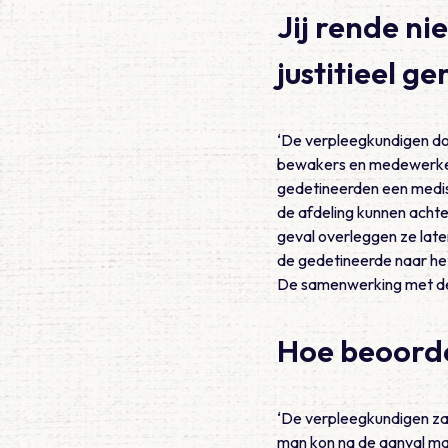
Jij rende ni
justitieel 
‘De verpleegkundigen doe
bewakers en medewerkers 
gedetineerden een medisc
de afdeling kunnen achte
geval overleggen ze late
de gedetineerde naar het 
De samenwerking met de v
Hoe beoorde
‘De verpleegkundigen zag
man kon na de aanval mak