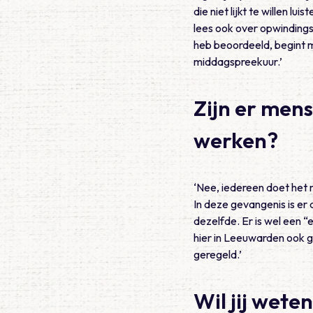
die niet lijkt te willen l
lees ook over opwindingsd
heb beoordeeld, begint m
middagspreekuur.’
Zijn er mens
werken?
‘Nee, iedereen doet het n
In deze gevangenis is er
dezelfde. Er is wel een “
hier in Leeuwarden ook 
geregeld.’
Wil jij wet