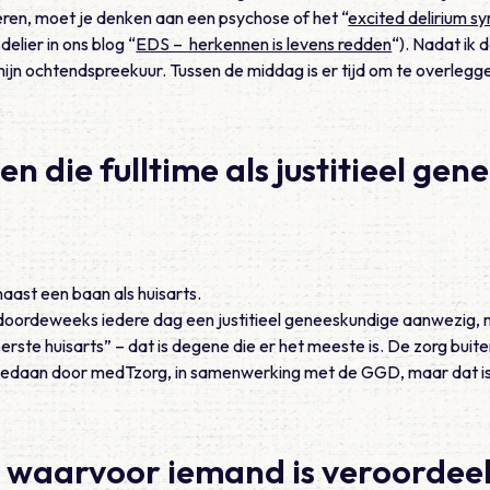
uisteren, moet je denken aan een psychose of het “
excited delirium s
elier in ons blog “
EDS – herkennen is levens redden
“). Nadat ik 
ijn ochtendspreekuur. Tussen de middag is er tijd om te overlegge
en die fulltime als justitieel ge
aast een baan als huisarts.
 doordeweeks iedere dag een justitieel geneeskundige aanwezig, 
eerste huisarts” – dat is degene die er het meeste is. De zorg bui
gedaan door medTzorg, in samenwerking met de GGD, maar dat is 
en waarvoor iemand is veroordee