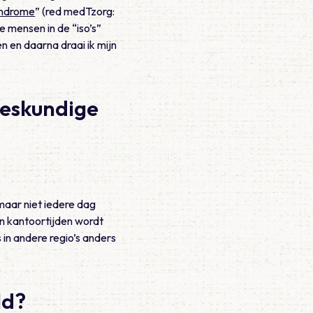
yndrome
” (red medTzorg:
de mensen in de “iso’s”
n en daarna draai ik mijn
neeskundige
maar niet iedere dag
ten kantoortijden wordt
in andere regio’s anders
ld?