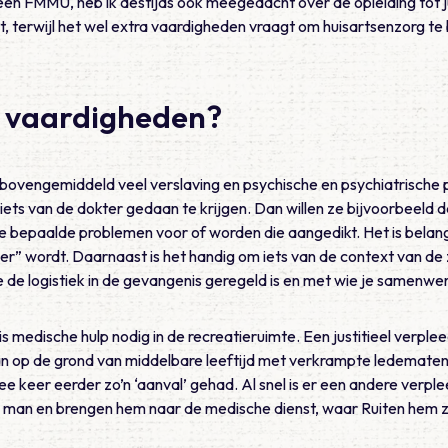
en FMMU, heb ik destijds ook meegedacht over de opleiding tot j
t, terwijl het wel extra vaardigheden vraagt om huisartsenzorg te
a vaardigheden?
e bovengemiddeld veel verslaving en psychische en psychiatrisch
ets van de dokter gedaan te krijgen. Dan willen ze bijvoorbeeld 
ze bepaalde problemen voor of worden die aangedikt. Het is bela
aler” wordt. Daarnaast is het handig om iets van de context van de
de logistiek in de gevangenis geregeld is en met wie je samenwer
is medische hulp nodig in de recreatieruimte. Een justitieel verple
an op de grond van middelbare leeftijd met verkrampte ledematen.
ee keer eerder zo’n ‘aanval’ gehad. Al snel is er een andere verpl
man en brengen hem naar de medische dienst, waar Ruiten hem 