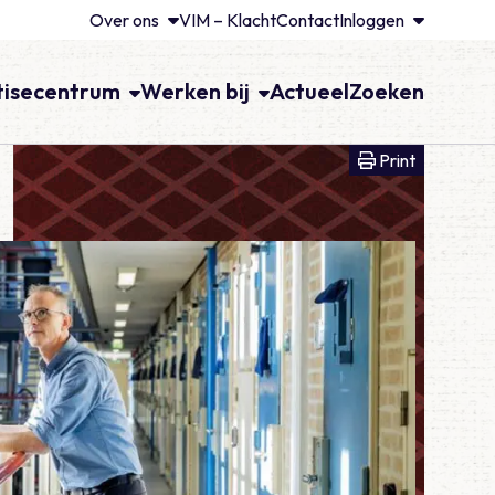
Over ons
VIM – Klacht
Contact
Inloggen
tisecentrum
Werken bij
Actueel
Zoeken
Print voll
Print