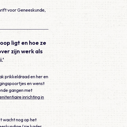
chrift voor Geneeskunde,
oop ligt en hoe ze
ver zijn werk als
.’
ak prikkeldraad en her en
igingspoortjes en wenst
lende gangen met
enitentiaire inrichting in
est wacht nog op het
neeskundige (zie kader