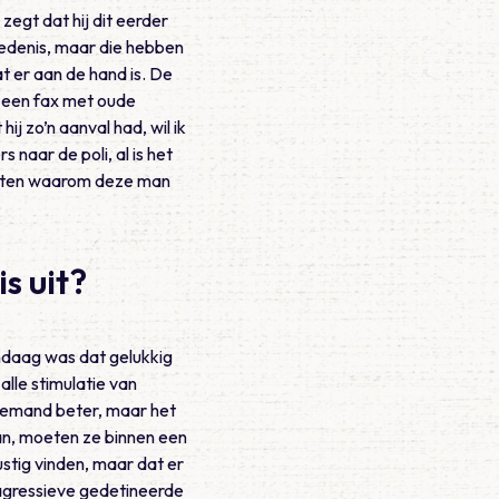
zegt dat hij dit eerder
iedenis, maar die hebben
t er aan de hand is. De
 een fax met oude
j zo’n aanval had, wil ik
naar de poli, al is het
k weten waarom deze man
s uit?
andaag was dat gelukkig
alle stimulatie van
niemand beter, maar het
aan, moeten ze binnen een
stig vinden, maar dat er
n agressieve gedetineerde