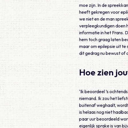
moe zijn. In de spreekkam
heeft gekregen voor epil
we niet en de man spreek
verpleegkundigen doen h
informatie in het Frans. 
hem toch graag laten beo
maar om epilepsie uit te 
dit gedrag nu bewust of 
Hoe zien jo
‘Ik beoordeel ’s ochtend
niemand. Ik zou het liefs
buitenaf weghaalt, wordt
is helaas nog niet haalb
paar uur beoordeeld word
eigenlijk sprake is van b