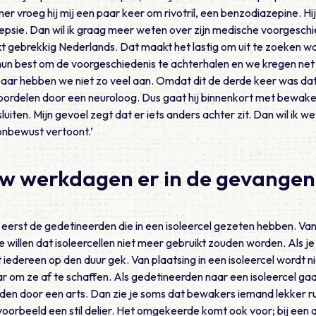
er vroeg hij mij een paar keer om rivotril, een benzodiazepine. Hij 
epsie. Dan wil ik graag meer weten over zijn medische voorgesch
t gebrekkig Nederlands. Dat maakt het lastig om uit te zoeken wa
un best om de voorgeschiedenis te achterhalen en we kregen net
Daar hebben we niet zo veel aan. Omdat dit de derde keer was dat hi
ordelen door een neuroloog. Dus gaat hij binnenkort met bewakers 
sluiten. Mijn gevoel zegt dat er iets anders achter zit. Dan wil i
onbewust vertoont.’
uw werkdagen er in de gevangeni
s eerst de gedetineerden die in een isoleercel gezeten hebben. V
te willen dat isoleercellen niet meer gebruikt zouden worden. Als je 
 iedereen op den duur gek. Van plaatsing in een isoleercel wordt 
aar om ze af te schaffen. Als gedetineerden naar een isoleercel g
en door een arts. Dan zie je soms dat bewakers iemand lekker ru
ijvoorbeeld een stil delier. Het omgekeerde komt ook voor; bij ee