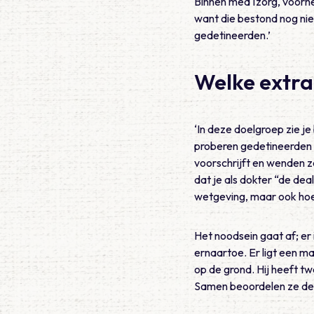
Binnen medTzorg, voorhe
want die bestond nog nie
gedetineerden.’
Welke extr
‘In deze doelgroep zie j
proberen gedetineerden i
voorschrijft en wenden 
dat je als dokter “de de
wetgeving, maar ook hoe 
Het noodsein gaat af; er 
ernaartoe. Er ligt een m
op de grond. Hij heeft tw
Samen beoordelen ze de 