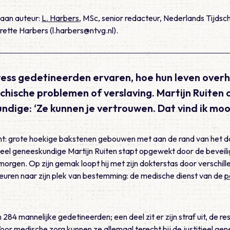
 aan auteur:
L. Harbers
, MSc, senior redacteur, Nederlands Tijds
ette Harbers (l.harbers@ntvg.nl).
tress gedetineerden ervaren, hoe hun leven overh
hische problemen of verslaving. Martijn Ruiten o
undige: ‘Ze kunnen je vertrouwen. Dat vind ik mooi
cht: grote hoekige bakstenen gebouwen met aan de rand van het d
tieel geneeskundige Martijn Ruiten stapt opgewekt door de beveil
rgen. Op zijn gemak loopt hij met zijn dokterstas door verschil
euren naar zijn plek van bestemming: de medische dienst van de
p
 284 mannelijke gedetineerden; een deel zit er zijn straf uit, de r
Voor medische zorg kunnen ze allemaal terecht bij de justitieel ge