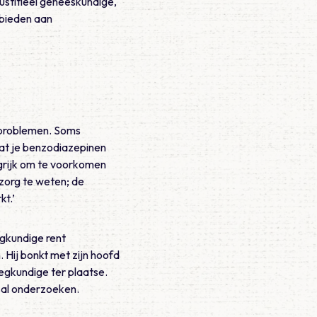
ustitieel geneeskundige,
 bieden aan
e problemen. Soms
dat je benzodiazepinen
ngrijk om te voorkomen
 zorg te weten; de
kt.’
egkundige rent
 Hij bonkt met zijn hoofd
eegkundige ter plaatse.
zal onderzoeken.