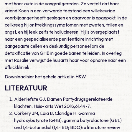
met haar auto in de vangrail gereden. Ze vertelt dat haar
vriend Koen in een verwarde toestand een willekeurige
voorbijganger heeft geslagen en daarvoor is opgepakt. In de
cel kreeg hij onttrekkingssymptomen met zweten, trillen en
angst, en hij leek zelfs te hallucineren. Hij is overgeplaatst
naar een gespecialiseerde penitentiaire inrichting met
aangepaste cellen en deskundig personeel om de
detoxificatie van GHB in goede banen te leiden. In overleg
met Rosalie verwijst de huisarts haar voor opname naar een
afkickkliniek.
Download
hier
het gehele artikel in H&W
LITERATUUR
Alderliefste GJ, Damen Partydrugsgerelateerde
klachten. Huis- arts Wet 2018;61:44-7.
Corkery JM, Loia B, Claridge H. Gamma
hydroxybutyrate (GHB), gamma butyrolactone (GBL)
and 1,4-butanediol (1,4- BD; BDO): a literature review