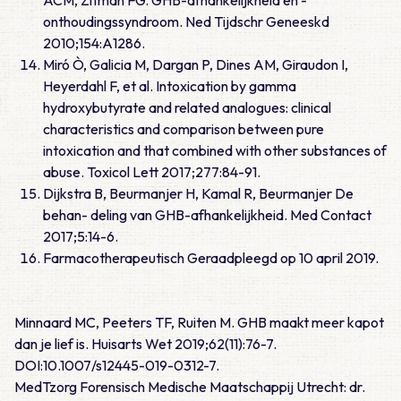
ACM, Zitman FG. GHB-afhankelijkheid en -
onthoudingssyndroom. Ned Tijdschr Geneeskd
2010;154:A1286.
Miró Ò, Galicia M, Dargan P, Dines AM, Giraudon I,
Heyerdahl F, et al. Intoxication by gamma
hydroxybutyrate and related analogues: clinical
characteristics and comparison between pure
intoxication and that combined with other substances of
abuse. Toxicol Lett 2017;277:84-91.
Dijkstra B, Beurmanjer H, Kamal R, Beurmanjer De
behan- deling van GHB-afhankelijkheid. Med Contact
2017;5:14-6.
Farmacotherapeutisch Geraadpleegd op 10 april 2019.
Minnaard MC, Peeters TF, Ruiten M. GHB maakt meer kapot
dan je lief is. Huisarts Wet 2019;62(11):76-7.
DOI:10.1007/s12445-019-0312-7.
MedTzorg Forensisch Medische Maatschappij Utrecht: dr.