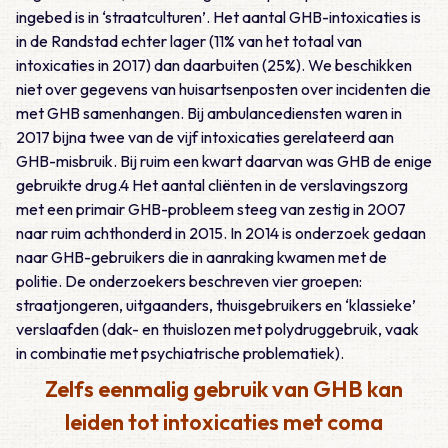
ingebed is in ‘straatculturen’. Het aantal GHB-intoxicaties is
in de Randstad echter lager (11% van het totaal van
intoxicaties in 2017) dan daarbuiten (25%). We beschikken
niet over gegevens van huisartsenposten over incidenten die
met GHB samenhangen. Bij ambulancediensten waren in
2017 bijna twee van de vijf intoxicaties gerelateerd aan
GHB-misbruik. Bij ruim een kwart daarvan was GHB de enige
gebruikte drug.4 Het aantal cliënten in de verslavingszorg
met een primair GHB-probleem steeg van zestig in 2007
naar ruim achthonderd in 2015. In 2014 is onderzoek gedaan
naar GHB-gebruikers die in aanraking kwamen met de
politie. De onderzoekers beschreven vier groepen:
straatjongeren, uitgaanders, thuisgebruikers en ‘klassieke’
verslaafden (dak- en thuislozen met polydruggebruik, vaak
in combinatie met psychiatrische problematiek).
Zelfs eenmalig gebruik van GHB kan
leiden tot intoxicaties met coma