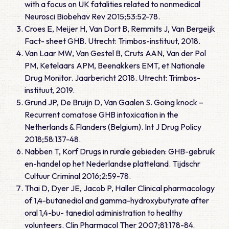
with a focus on UK fatalities related to nonmedical
Neurosci Biobehav Rev 2015;53:52-78.
Croes E, Meijer H, Van Dort B, Remmits J, Van Bergeijk
Fact- sheet GHB. Utrecht: Trimbos-instituut, 2018.
Van Laar MW, Van Gestel B, Cruts AAN, Van der Pol
PM, Ketelaars APM, Beenakkers EMT, et Nationale
Drug Monitor. Jaarbericht 2018. Utrecht: Trimbos-
instituut, 2019.
Grund JP, De Bruijn D, Van Gaalen S. Going knock –
Recurrent comatose GHB intoxication in the
Netherlands & Flanders (Belgium). Int J Drug Policy
2018;58:137-48.
Nabben T, Korf Drugs in rurale gebieden: GHB-gebruik
en-handel op het Nederlandse platteland. Tijdschr
Cultuur Criminal 2016;2:59-78.
Thai D, Dyer JE, Jacob P, Haller Clinical pharmacology
of 1,4-butanediol and gamma-hydroxybutyrate after
oral 1,4-bu- tanediol administration to healthy
volunteers. Clin Pharmacol Ther 2007;81:178-84.