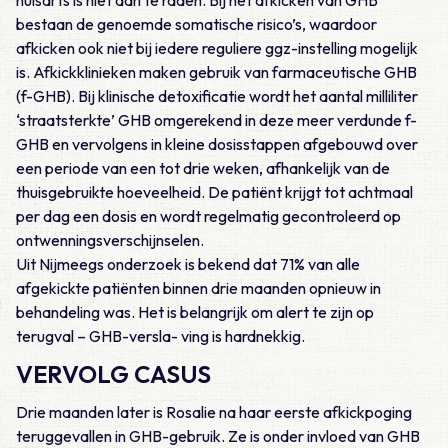
huisarts is niet aan te raden. Bij het afkicken van GHB
bestaan de genoemde somatische risico’s, waardoor
afkicken ook niet bij iedere reguliere ggz-instelling mogelijk
is. Afkickklinieken maken gebruik van farmaceutische GHB
(f-GHB). Bij klinische detoxificatie wordt het aantal milliliter
‘straatsterkte’ GHB omgerekend in deze meer verdunde f-
GHB en vervolgens in kleine dosisstappen afgebouwd over
een periode van een tot drie weken, afhankelijk van de
thuisgebruikte hoeveelheid. De patiënt krijgt tot achtmaal
per dag een dosis en wordt regelmatig gecontroleerd op
ontwenningsverschijnselen.
Uit Nijmeegs onderzoek is bekend dat 71% van alle
afgekickte patiënten binnen drie maanden opnieuw in
behandeling was. Het is belangrijk om alert te zijn op
terugval – GHB-versla- ving is hardnekkig.
VERVOLG CASUS
Drie maanden later is Rosalie na haar eerste afkickpoging
teruggevallen in GHB-gebruik. Ze is onder invloed van GHB