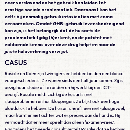
zeer verslavend en het gebruik kan leiden tot
ernstige sociale problematiek. Daarnaast kan het
zelfs bij eenmalig gebruik intoxicaties met coma
veroorzaken. Omdat GHB-gebruik levensbedreigend
kan zijn, is het belangrijk dat de huisarts de
problematiek tijdig (h)erkent, en de patiënt met
voldoende kennis over deze drug helpt en naar de
juiste hulpverlening verwijst.
CASUS
Rosalie en Koen zijn twintigers en hebben beiden een blanco
voorgeschiedenis. Ze wonen sinds een half jaar samen. Zij is
bezig haar studie af te ronden en hij werkt bij een ICT-
bedrijf. Rosalie meldt zich bij de huisarts met
slaapproblemen en hartkloppingen. Ze blijkt ook een hoge
bloeddruk te hebben. De huisarts heeft een niet-pluisgevoel,
maar komt er niet achter wat er precies aan de hand is. Hij
vermoedt dat er meer speelt dan alleen ‘examenvrees’.
Pas tijdens het tweede consult vertelt Rosalie dat ze het huis