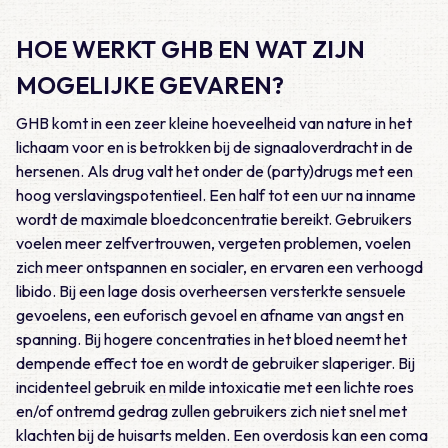
HOE WERKT GHB EN WAT ZIJN
MOGELIJKE GEVAREN?
GHB komt in een zeer kleine hoeveelheid van nature in het
lichaam voor en is betrokken bij de signaaloverdracht in de
hersenen. Als drug valt het onder de (party)drugs met een
hoog verslavingspotentieel. Een half tot een uur na inname
wordt de maximale bloedconcentratie bereikt. Gebruikers
voelen meer zelfvertrouwen, vergeten problemen, voelen
zich meer ontspannen en socialer, en ervaren een verhoogd
libido. Bij een lage dosis overheersen versterkte sensuele
gevoelens, een euforisch gevoel en afname van angst en
spanning. Bij hogere concentraties in het bloed neemt het
dempende effect toe en wordt de gebruiker slaperiger. Bij
incidenteel gebruik en milde intoxicatie met een lichte roes
en/of ontremd gedrag zullen gebruikers zich niet snel met
klachten bij de huisarts melden. Een overdosis kan een coma