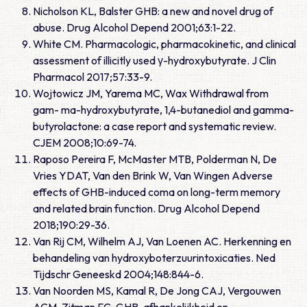
Nicholson KL, Balster GHB: a new and novel drug of
abuse. Drug Alcohol Depend 2001;63:1-22.
White CM. Pharmacologic, pharmacokinetic, and clinical
assessment of illicitly used γ-hydroxybutyrate. J Clin
Pharmacol 2017;57:33-9.
Wojtowicz JM, Yarema MC, Wax Withdrawal from
gam- ma-hydroxybutyrate, 1,4-butanediol and gamma-
butyrolactone: a case report and systematic review.
CJEM 2008;10:69-74.
Raposo Pereira F, McMaster MTB, Polderman N, De
Vries YDAT, Van den Brink W, Van Wingen Adverse
effects of GHB-induced coma on long-term memory
and related brain function. Drug Alcohol Depend
2018;190:29-36.
Van Rij CM, Wilhelm AJ, Van Loenen AC. Herkenning en
behandeling van hydroxyboterzuurintoxicaties. Ned
Tijdschr Geneeskd 2004;148:844-6.
Van Noorden MS, Kamal R, De Jong CAJ, Vergouwen