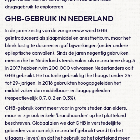
drugsgebruik te exploreren.
GHB-GEBRUIK IN NEDERLAND
In de jaren zestig van de vorige eeuw werd GHB
geïntroduceerd als slaapmiddel en anestheticum, maar het
bleek lastig te doseren en gaf bijwerkingen (onder andere
epileptische aanvallen). Sinds de jaren negentig gebruiken
mensen het in Nederland steeds vaker als recreatieve drug.3
In 2017 hebben ruim 200.000 volwassen Nederlanders ooit
GHB gebruikt. Het actuele gebruik ligt het hoogst onder 25-
tot 29-jarigen. In 2016 gebruikten hoogopgeleiden het
middel vaker dan middelbaar- en laagopgeleiden
(respectievelijk 0,7, 0,2 en 0,3%).
GHB-gebruik komt meer voor in grote steden dan elders,
maar er zijn ook enkele ‘brandhaarden’ op het platteland
beschreven. Globaal zien we dat GHB in verstedelijkte
gebieden voornamelijk recreatief gebruikt wordt (in het
uitgaans- leven) en dat het gebruik op het platteland meer