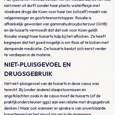
niet meer uit durft zonder haar plastic waterflesje met
vloeibare drugs die Koen voor haar (en zichzelf) maakt van
velgenreiniger en gootsteenontstopper. Rosalie is
afhankelijk geworden van gammahydroxyboterzuur (GHB)
en de huisarts vermoedt dat dat ook voor Koen geldt.
Rosalie vraagt haar huisarts hulp bij het afkicken. Ze heeft
begrepen dat het goed mogelijk is om thuis af te kicken met
dempende medicatie. De huisarts besluit zich eerst verder
te verdiepen in de materie.
NIET-PLUISGEVOEL EN
DRUGSGEBRUIK
Het niet-pluisgevoel van de huisarts in deze casus was
terecht. Bij (onder andere) slaapstoornissen en
angstklachten zoals in de casus moet de huisarts (of de
praktijkondersteuner-ggz) aan een relatie met drugsgebruik
denken.1 Maar ook wanneer er sprake is van onverklaarde
hypertensie kan het zinvol zijn om in de anamnese