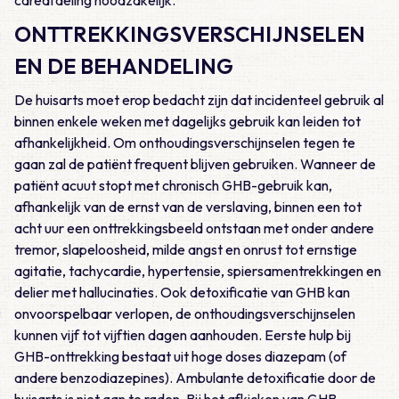
careafdeling noodzakelijk.
ONTTREKKINGSVERSCHIJNSELEN
EN DE BEHANDELING
De huisarts moet erop bedacht zijn dat incidenteel gebruik al
binnen enkele weken met dagelijks gebruik kan leiden tot
afhankelijkheid. Om onthoudingsverschijnselen tegen te
gaan zal de patiënt frequent blijven gebruiken. Wanneer de
patiënt acuut stopt met chronisch GHB-gebruik kan,
afhankelijk van de ernst van de verslaving, binnen een tot
acht uur een onttrekkingsbeeld ontstaan met onder andere
tremor, slapeloosheid, milde angst en onrust tot ernstige
agitatie, tachycardie, hypertensie, spiersamentrekkingen en
delier met hallucinaties. Ook detoxificatie van GHB kan
onvoorspelbaar verlopen, de onthoudingsverschijnselen
kunnen vijf tot vijftien dagen aanhouden. Eerste hulp bij
GHB-onttrekking bestaat uit hoge doses diazepam (of
andere benzodiazepines). Ambulante detoxificatie door de