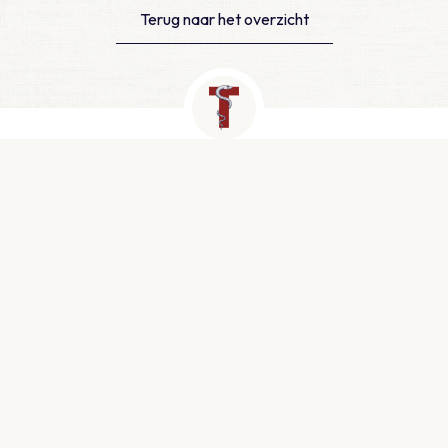
Terug naar het overzicht
Contact
Newtonlaan 115, Utrecht
info@medtzorg.nl
030 - 511 25 00
KVK: 51999943
Snel naar