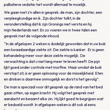
palliatieve sedatie: het wordt allemaal te moeilijk.
We gaan met z’n allen in gesprek: de man, zijn dochter, een
verpleegkundige en ik. Zijn dochter tolkt, in de
veronderstelling dat ik zijn Gronings niet versta en hij
mijn Nederlands niet. En zo voeren we in twee talen een
gesprek met de volgende inhoud.
“In de afgelopen 2 weken is duidelijk geworden dat in uw buik
een kwaadaardige ziekte zit. Die ziekte is kanker. Er is geen
behandeling meer voor deze ziekte mogelijk. De
verwachting is dat u niet lang meer te leven heeft. De pijn
lijkt goed onder controle met morfine. Maar omdat de buik
verstopt zit, is er geen oplossing voor de misselijkheid. Eten
en drinken is daarmee onmogelijk en dorst is het gevolg”.
De man is speciaal voor dit gesprek op de rand van het bed
gaan zitten, op eigen kracht. Hij volgt het gesprek met
aandacht en beaamt elke zin. Hij lijkt goed te begrijpen wat
er bedoeld wordt. In afgelopen weken is dit ook al eens