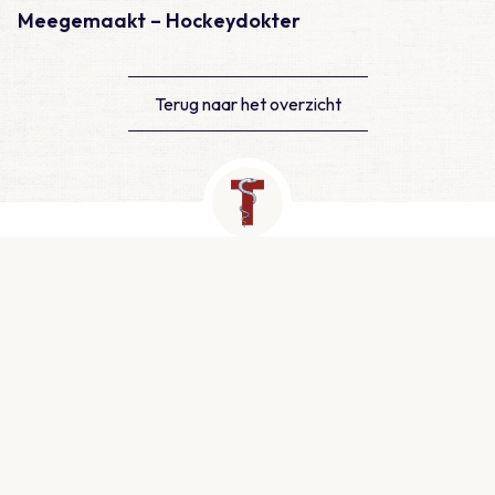
Meegemaakt – Hockeydokter
Terug naar het overzicht
Contact
Newtonlaan 115, Utrecht
info@medtzorg.nl
030 - 511 25 00
KVK: 51999943
Snel naar