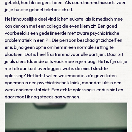
gebeld, hoef ik nergens heen. Als coördinerend huisarts voer
je je functie geheel telefonisch uit.
Het inhoudelijke deel vind ik het leukste, als ik medisch mee
kan denken met een collega die even klem zit. Een goed
voorbeeld is een gedetineerde met zware psychiatrische
problematiek in een PI. Die persoon beschadigt zichzelf en
er is bijna geen optie om hem in een normale setting te
plaatsen. Dat is heel frustrerend voor alle partijen. Daar zit
je als dienstdoende arts vaak mee in je maag. Het is fijn als je
met elkaar kunt overleggen: wat is de minst slechte
oplossing? Het liefst willen we iemand in zo’n geval laten
opnemen in een psychiatrische kliniek, maar dat lukt in een
weekend meestal niet. Een echte oplossing is er dus niet en
daar moet ik nog steeds aan wennen.