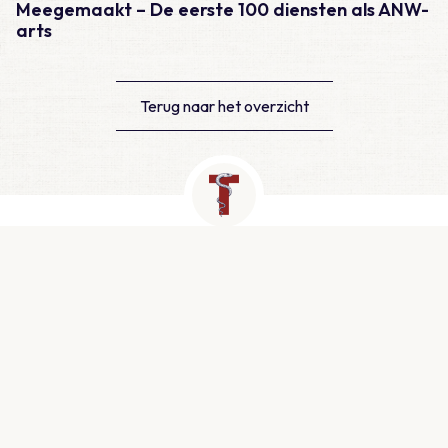
Meegemaakt – De eerste 100 diensten als ANW-
arts
Terug naar het overzicht
Contact
Newtonlaan 115, Utrecht
info@medtzorg.nl
030 - 511 25 00
KVK: 51999943