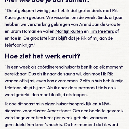
“De afgelopen twintig jaar heb ik dat grotendeels met Rik
Kaarsgaren gedaan. We wisselen om de week. Sinds dit jaar
hebben we versterking gekregen van Arend Jan de Groote
en Bram Homan en vallen
Martijn Ruiten
en
Tim Peeters
af
en toe in. De grootste kans blijft dat je Rik of mij aan de
telefoon krijgt.”
Hoe ziet het werk eruit?
“In een week als coördinerend huisarts ben ik op elk moment
bereikbaar. Dus als ik naar de sauna wil, dan moet ik Rik
vragen of hij mij even kan overnemen. Zelfs in huis heb ik mijn
telefoon altijd bij me. Als ik naar de supermarkt fiets en ik
word gebeld, dan moet ik altijd afstappen.
Ik doe dit naast mijn eigen huisartsenpraktijk en ANW-
diensten voor cluster Amersfoort. Om een beeld te geven: ik
word ongeveer tien keer per week gebeld, waarvan
gemiddeld één keer ’s nachts. Op het moment dat ik word