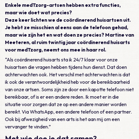
Enkele medTzorg-artsen hebben extra functies,
maar wie doet wat precies?
Deze keer lichten we de coördinerend huisartsen uit.
Je hebt ze misschien al eens aan de telefoon gehad,
maar wie zijn het en wat doen ze precies? Martine van
Meeteren, al ruim twintig jaar coördinerend huisarts
voor medTzorg, neemt ons mee in haar rol.
“Als coördinerend huisarts sta ik 24/7 klaar voor onze
huisartsen die vragen hebben tijdens hun dienst. Dat doen
achterwachten ook. Het verschil met achterwachten is dat
ik ook de verantwoordelijkheid heb voor de bereikbaarheid
van onze artsen. Soms zijn ze door een kapotte telefoon niet
bereikbaar, of is er een andere reden. Ik moet er in die
situatie voor zorgen dat ze op een andere manier worden
bereikt. Via WhatsApp, een andere telefoon of een partner.
Ook bij afwezigheid van een arts is het aan mij om een
vervanger te vinden.”
Met wie doe je dat samen?