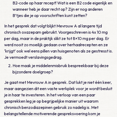
B2-code op haar recept! Wat is een B2 code eigenlijk en
wanneer heb je daar recht op? Zijn er nog anderen
B’tjes die je op voorschriften kunt zetten?
In het gesprek dat volgt blijkt Mevrouw A al langere tijd
chronisch oxazepam gebruikt. Voorgeschreven is 4x 10 mg
per dag, maar in de praktijk slikt ze tot 8×10 mg per dag. Er
werd nooit zo moeilijk gedaan over herhaalrecepten en ze
‘krijgt’ ook wel eens pillen van huisgenoten als ze gestresst is.
Je vermoedt verslavingsgedrag.
Hoe maak je middelenmisbruik bespreekbaar bij deze
bijzondere doelgroep?
Je gaat met Mevrouw A in gesprek. Dat lukt je niet één keer,
maar aangezien dit een vaste werkplek voor je wordt besluit
je in haar te investeren. In het verloop van een paar
gesprekken leg je op begrijpelijke manier uit waarom
chronisch benzodiazepinen gebruik zo nadelig is. Met
belangstellende motiverende gespreksvoering kom je