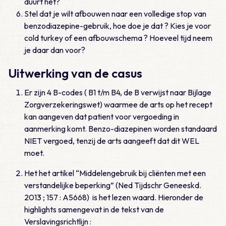
duurt het?
Stel dat je wilt afbouwen naar een volledige stop van
benzodiazepine-gebruik, hoe doe je dat ? Kies je voor
cold turkey of een afbouwschema ? Hoeveel tijd neem
je daar dan voor?
Uitwerking van de casus
Er zijn 4 B-codes ( B1 t/m B4, de B verwijst naar Bijlage
Zorgverzekeringswet) waarmee de arts op het recept
kan aangeven dat patient voor vergoeding in
aanmerking komt. Benzo-diazepinen worden standaard
NIET vergoed, tenzij de arts aangeeft dat dit WEL
moet.
Het het artikel “Middelengebruik bij cliënten met een
verstandelijke beperking” (Ned Tijdschr Geneeskd.
2013 ; 157 : A5668) is het lezen waard. Hieronder de
highlights samengevat in de tekst van de
Verslavingsrichtlijn :