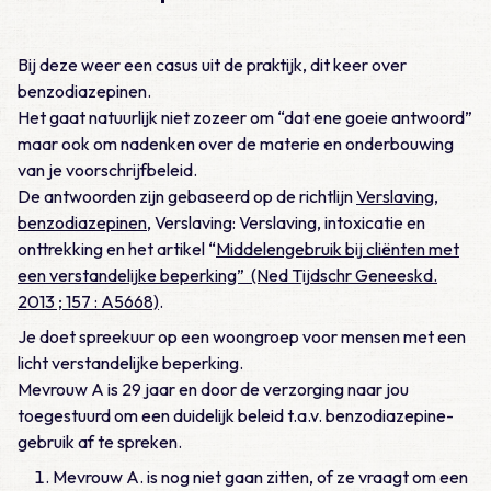
Bij deze weer een casus uit de praktijk, dit keer over
benzodiazepinen.
Het gaat natuurlijk niet zozeer om “dat ene goeie antwoord”
maar ook om nadenken over de materie en onderbouwing
van je voorschrijfbeleid.
De antwoorden zijn gebaseerd op de richtlijn
Verslaving,
benzodiazepinen
, Verslaving: Verslaving, intoxicatie en
onttrekking en het artikel “
Middelengebruik bij cliënten met
een verstandelijke beperking” (Ned Tijdschr Geneeskd.
2013 ; 157 : A5668)
.
Je doet spreekuur op een woongroep voor mensen met een
licht verstandelijke beperking.
Mevrouw A is 29 jaar en door de verzorging naar jou
toegestuurd om een duidelijk beleid t.a.v. benzodiazepine-
gebruik af te spreken.
Mevrouw A. is nog niet gaan zitten, of ze vraagt om een