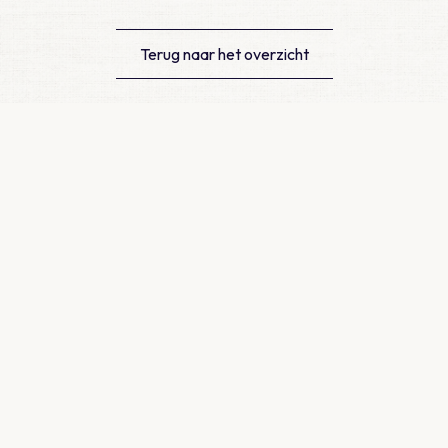
Terug naar het overzicht
Contact
Newtonlaan 115, Utrecht
info@medtzorg.nl
030 - 511 25 00
KVK: 51999943
Snel naar