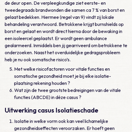
de deur open. De verpleegkundige ziet eerste- en
tweedegraads brandwonden die samen ca 7 % van borst en
gelaat bedekken. Hiermee (regel van 9) vindt zij lokale
behandeling verantwoord. Betrokkene krijgt burnshields op
borst en gelaat en wordt direct hierna door de bewaking in
een isoleercel geplaatst. Er wordt geen ambulance
gealarmeerd. Inmiddels ben jij gearriveerd om betrokkene te
onderzoeken. Naast het overduidelijke gedragsprobleem
heb je nu ook somatische risico’s.
Met welke risicofactoren voor vitale functies en
somatische gezondheid moet je bij elke isolatie-
plaatsing rekening houden ?
Wat zijn de twee grootste bedreigingen van de vitale
functies (ABCDE) in déze casus ?
Uitwerking casus Isolatieschade
Isolatie in welke vorm ook kan veel lichamelijke
gezondheidseffecten veroorzaken. Er hoeft geen