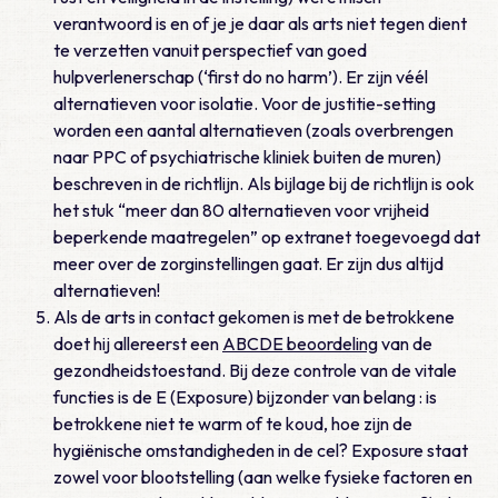
verantwoord is en of je je daar als arts niet tegen dient
te verzetten vanuit perspectief van goed
hulpverlenerschap (‘first do no harm’). Er zijn véél
alternatieven voor isolatie. Voor de justitie-setting
worden een aantal alternatieven (zoals overbrengen
naar PPC of psychiatrische kliniek buiten de muren)
beschreven in de richtlijn. Als bijlage bij de richtlijn is ook
het stuk “meer dan 80 alternatieven voor vrijheid
beperkende maatregelen” op extranet toegevoegd dat
meer over de zorginstellingen gaat. Er zijn dus altijd
alternatieven!
Als de arts in contact gekomen is met de betrokkene
doet hij allereerst een
ABCDE beoordeling
van de
gezondheidstoestand. Bij deze controle van de vitale
functies is de E (Exposure) bijzonder van belang : is
betrokkene niet te warm of te koud, hoe zijn de
hygiënische omstandigheden in de cel? Exposure staat
zowel voor blootstelling (aan welke fysieke factoren en