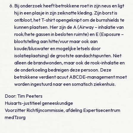
Bij onderzoek heeft betrokkene roet in zijn neus en ligt
hij in een plasje in zijn zeiknatte kleding. Zijn borst is
ontbloot, het T-shirt opengeknipt om de burnshields te
kunnen plaatsen. Hier zijn de A (Airway – inhalatie van
rook/hete gassen in besloten ruimte) en E (Exposure –
blootstelling aan hitte/vuur maar ook aan
koude/bluswater en mogelijke letsels door
isolatieplaatsing) de grootste aandachtspunten. Niet
alleen de brandwonden, maar ook de rook-inhalatie en
de onderkoeling bedreigen deze persoon. Deze
betrokkene verdient acuut ABCDE-management moet
worden ingestuurd naar een somatisch ziekenhuis.
Door: Tim Peeters
Huisarts-justitieel geneeskundige
Voorzitter Richtlijncommissie, afdeling Expertisecentrum
medTzorg