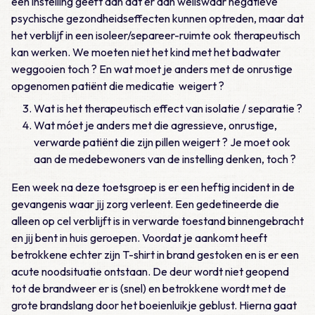
een instelling geeft aan dat er dan weliswaar negatieve
psychische gezondheidseffecten kunnen optreden, maar dat
het verblijf in een isoleer/separeer-ruimte ook therapeutisch
kan werken. We moeten niet het kind met het badwater
weggooien toch ? En wat moet je anders met de onrustige
opgenomen patiënt die medicatie weigert ?
Wat is het therapeutisch effect van isolatie / separatie ?
Wat móet je anders met die agressieve, onrustige,
verwarde patiënt die zijn pillen weigert ? Je moet ook
aan de medebewoners van de instelling denken, toch ?
Een week na deze toetsgroep is er een heftig incident in de
gevangenis waar jij zorg verleent. Een gedetineerde die
alleen op cel verblijft is in verwarde toestand binnengebracht
en jij bent in huis geroepen. Voordat je aankomt heeft
betrokkene echter zijn T-shirt in brand gestoken en is er een
acute noodsituatie ontstaan. De deur wordt niet geopend
tot de brandweer er is (snel) en betrokkene wordt met de
grote brandslang door het boeienluikje geblust. Hierna gaat