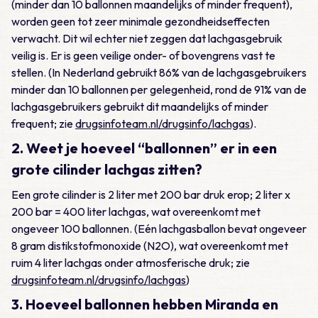
(minder dan 10 ballonnen maandelijks of minder frequent),
worden geen tot zeer minimale gezondheidseffecten
verwacht. Dit wil echter niet zeggen dat lachgasgebruik
veilig is. Er is geen veilige onder- of bovengrens vast te
stellen. (In Nederland gebruikt 86% van de lachgasgebruikers
minder dan 10 ballonnen per gelegenheid, rond de 91% van de
lachgasgebruikers gebruikt dit maandelijks of minder
frequent; zie
drugsinfoteam.nl/drugsinfo/lachgas
).
2. Weet je hoeveel “ballonnen” er in een
grote cilinder lachgas zitten?
Een grote cilinder is 2 liter met 200 bar druk erop; 2 liter x
200 bar = 400 liter lachgas, wat overeenkomt met
ongeveer 100 ballonnen. (Eén lachgasballon bevat ongeveer
8 gram distikstofmonoxide (N2O), wat overeenkomt met
ruim 4 liter lachgas onder atmosferische druk; zie
drugsinfoteam.nl/drugsinfo/lachgas
)
3. Hoeveel ballonnen hebben Miranda en