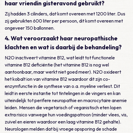
haar vriendin gisteravond gebruikt?
Zij hadden 3 cilinders, dat komt overeen met 1200 liter. Dus
zij gebruikten 600 liter per persoon, dit komt overeen met
ongeveer 150 ballonnen.
4. Wat veroorzaakt haar neuropathische
klachten en wat is daarbij de behandeling?
N2O inactiveert vitamine B12, wat leidt tot functionele
vitamine B12 deficiëntie (het vitamine B12 is nog wel
aantoonbaar, maar werkt niet goed meer). N2O oxideert
het kobalt ion van vitamine B12 waardoor dit zijn co-
enzymfunctie in de synthese van o.a. myeline verliest. Dit
leidt in eerste instantie tot tintelingen in de vingers en kan
uiteindelijk tot perifere neuropathie en macrocytaire anemie
leiden. Mensen die vegetarisch of veganistisch eten lopen
extra risico vanwege hun voedingspatroon (minder vlees, vis,
zuivel en eieren waardoor een laag vitamine B12 gehalte).
Neurologen melden dat bij vroege opsporing de schade