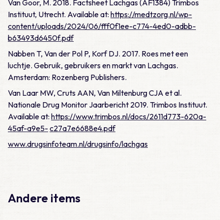
Van Goor, M. 2018. Factsheet Lachgas (AF1384) Trimbos
Instituut, Utrecht. Available at:
https://medtzorg.nl/wp-
content/uploads/2024/06/fff0f1ee-c774-4ed0-adbb-
b63493d6450f.pdf
Nabben T, Van der Pol P, Korf DJ. 2017. Roes met een
luchtje. Gebruik, gebruikers en markt van Lachgas.
Amsterdam: Rozenberg Publishers.
Van Laar MW, Cruts AAN, Van Miltenburg CJA
et al
.
Nationale Drug Monitor Jaarbericht 2019. Trimbos Instituut.
Available at:
https://www.trimbos.nl/docs/2611d773-620a-
45af-a9e5-
c27a7e6688e4.pdf
www.drugsinfoteam.nl/drugsinfo/lachgas
Andere items