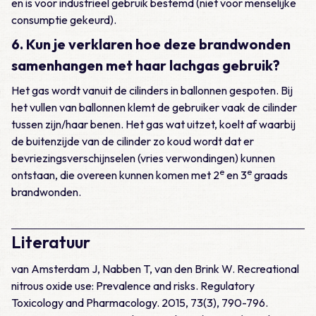
en is voor industrieel gebruik bestemd (niet voor menselijke
consumptie gekeurd).
6. Kun je verklaren hoe deze brandwonden
samenhangen met haar lachgas gebruik?
Het gas wordt vanuit de cilinders in ballonnen gespoten. Bij
het vullen van ballonnen klemt de gebruiker vaak de cilinder
tussen zijn/haar benen. Het gas wat uitzet, koelt af waarbij
de buitenzijde van de cilinder zo koud wordt dat er
bevriezingsverschijnselen (vries verwondingen) kunnen
e
e
ontstaan, die overeen kunnen komen met 2
en 3
graads
brandwonden.
Literatuur
van Amsterdam J, Nabben T, van den Brink W. Recreational
nitrous oxide use: Prevalence and risks. Regulatory
Toxicology and Pharmacology. 2015, 73(3), 790-796.