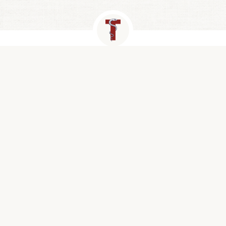
Contact
Newtonlaan 115, Utrecht
info@medtzorg.nl
030 - 511 25 00
KVK: 51999943
Snel naar
Privacy statement
Algemene voorwaarden
Cookies