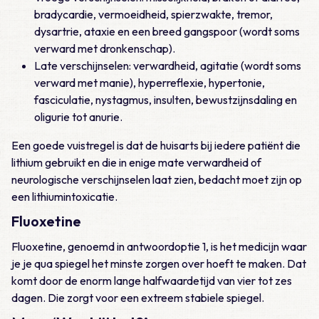
bradycardie, vermoeidheid, spierzwakte, tremor,
dysartrie, ataxie en een breed gangspoor (wordt soms
verward met dronkenschap).
Late verschijnselen: verwardheid, agitatie (wordt soms
verward met manie), hyperreflexie, hypertonie,
fasciculatie, nystagmus, insulten, bewustzijnsdaling en
oligurie tot anurie.
Een goede vuistregel is dat de huisarts bij iedere patiënt die
lithium gebruikt en die in enige mate verwardheid of
neurologische verschijnselen laat zien, bedacht moet zijn op
een lithiumintoxicatie.
Fluoxetine
Fluoxetine, genoemd in antwoordoptie 1, is het medicijn waar
je je qua spiegel het minste zorgen over hoeft te maken. Dat
komt door de enorm lange halfwaardetijd van vier tot zes
dagen. Die zorgt voor een extreem stabiele spiegel.