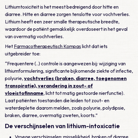
Lithiumtoxiciteit is het meest bedreigend door hitte en
diarree. Hitte en diarree zorgen tenslotte voor vochtverlies.
Lithium heeft een zeer smalle therapeutische breedte,
waardoor de patiënt gemakkelijk overdoseert in het geval
van overmatig vochtverlies.
Het
Farmacotherapeutisch Kompas
licht dat iets
uitgebreider toe:
“Frequentere (..) controle is aangewezen bij: wijziging van
lithiumformulering, significante bijkomende ziekte of infectie,
polyurie,
vochtverlies (braken, diarree, toegenomen
transpiratie), verandering in zout- of
vloeistofinname
, licht tot matig gestoorde nierfunctie).
Laat patiënten toestanden die leiden tot zout- en
waterdepletie daarom melden, zoals polyurie, polydipsie,
braken, diarree, overmatig zweten, koorts.”
De verschijnselen van lithium-intoxicatie
Vroege verschijnselen: misselijkheid, braken of diarree,