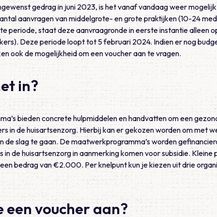
ngewenst gedrag in juni 2023, is het vanaf vandaag weer mogelij
aantal aanvragen van middelgrote- en grote praktijken (10-24 m
e periode, staat deze aanvraagronde in eerste instantie alleen o
ers). Deze periode loopt tot 5 februari 2024. Indien er nog budg
ken ook de mogelijkheid om een voucher aan te vragen.
et in?
’s bieden concrete hulpmiddelen en handvatten om een gezon
s in de huisartsenzorg. Hierbij kan er gekozen worden om met w
n de slag te gaan. De maatwerkprogramma’s worden gefinancier
s in de huisartsenzorg in aanmerking komen voor subsidie. Kleine 
en bedrag van €2.000. Per knelpunt kun je kiezen uit drie organ
e een voucher aan?