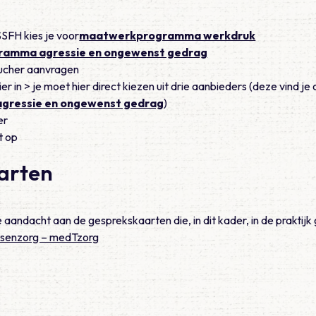
SFH kies je voor
maatwerkprogramma werkdruk
amma agressie en ongewenst gedrag
oucher aanvragen
ier in > je moet hier direct kiezen uit drie aanbieders (deze vind 
agressie en ongewenst gedrag
)
er
t op
arten
aandacht aan de gesprekskaarten die, in dit kader, in de praktijk
tsenzorg – medTzorg