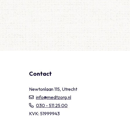
Contact
Newtonlaan 115, Utrecht
info@medtzorg.nl
030 - 511 25 00
KVK: 51999943