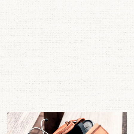
 opengesprongen, eerder gehechte wond?
Lees meer over Casus – Lijkschouw