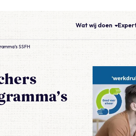
Wat wij doen
Exper
gramma’s SSFH
chers
gramma’s