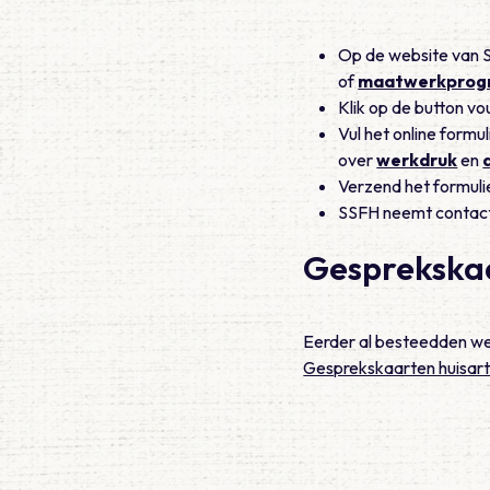
Op de website van S
of
maatwerkprogr
Klik op de button v
Vul het online formul
over
werkdruk
en
Verzend het formuli
SSFH neemt contac
Gesprekska
Eerder al besteedden we 
Gesprekskaarten huisar