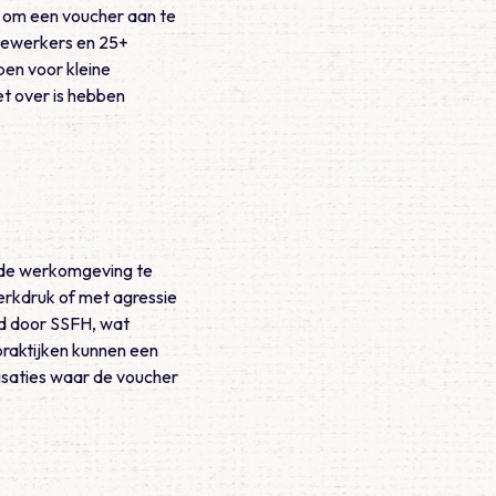
k om een voucher aan te
edewerkers en 25+
pen voor kleine
et over is hebben
de werkomgeving te
erkdruk of met agressie
d door SSFH, wat
praktijken kunnen een
isaties waar de voucher